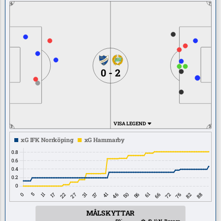
6
7
0 - 2
VISA LEGEND
3
3
MÅLSKYTTAR