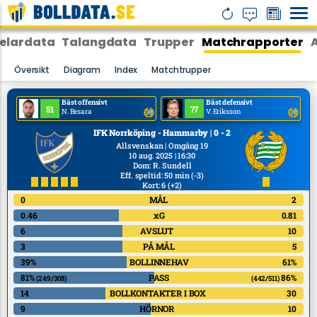
elardata
Talangdata
Trupper
Matchrapporter
Översikt
Diagram
Index
Matchtrupper
Bäst offensivt
Bäst defensivt
51
77
N. Besara
V. Eriksson
IFK Norrköping - Hammarby | 0 - 2
Allsvenskan | Omgång 19
10 aug. 2025 | 16:30
Dom
:
R. Sundell
Eff. speltid: 50 min
(-3)
Kort: 6
(+2)
0
MÅL
2
0.46
xG
0.81
6
AVSLUT
10
3
PÅ MÅL
5
39%
BOLLINNEHAV
61%
81%
PASS
86%
(249/308)
(442/511)
14
BOLLKONTAKTER I BOX
30
9
HÖRNOR
10