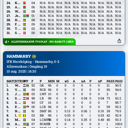
Hjelm
K.
K. Peprah Oppong
04
N/A
N/A
N/A
N/A
N/A
N/A
N/A
N/A
N/A
N/A
Peprah
A.
A. Tamba
06
N/A
N/A
N/A
N/A
N/A
N/A
N/A
N/A
N/A
N/A
Oppong
Tamba
W.
W. Bergman
08
N/A
N/A
N/A
N/A
N/A
N/A
N/A
N/A
N/A
N/A
Bergman
Jesper
Jesper Ceesay
01
N/A
N/A
N/A
N/A
N/A
N/A
N/A
N/A
N/A
N/A
Ceesay
H.
H. Ringsten
08
N/A
N/A
N/A
N/A
N/A
N/A
N/A
N/A
N/A
N/A
Ringsten
F.
F. Werner
09
N/A
N/A
N/A
N/A
N/A
N/A
N/A
N/A
N/A
N/A
Werner
T.
T. Prica
02
N/A
N/A
N/A
N/A
N/A
N/A
N/A
N/A
N/A
N/A
Prica
S.
S. Jørgensen
00
N/A
N/A
N/A
N/A
N/A
N/A
N/A
N/A
N/A
N/A
Jørgensen
ALLSVENSKAN PÅ TV4 PLAY - 50% RABATT 1 MÅN
HAMMARBY
IFK Norrköping - Hammarby, 0-2
Allsvenskan | Omgång 19
10 aug. 2025 | 16:30
MATCHTRUPP
N
F
P
MIN
M
xG
A
xA
P
xP
PASS
PASS%
W.
W. Hahn
92
GK
96
0
0
0
0
0
0
21
90.5
Hahn
V.
V. Eriksson
00
RCB
96
0
0
0
0
0
0
56
94.6
Eriksson
J.
J. Karlsson
03
LWF
10
0
0
0
0
0
0
2
0
Karlsson
S.
S. Pinas
98
LB
96
0
0
0
0.04
0
0.04
73
82.2
Pinas
S.
S. Strand
93
CF
16
0
0
0
0
0
0
7
85.7
Strand
P.
P. Vagić
00
LCB
96
0
0
0
0
0
0
59
93.2
Vagić
N.
N. Besara
91
DMF
86
1
0.13
0
0.06
1
0.19
39
79.5
Besara
I.
I. Fofana
02
RB
96
1
0.03
0
0
1
0.03
42
92.9
Fofana
M.
M. Karlsson
04
LCMF3
96
0
0.14
0
0.35
0
0.49
45
93.3
Karlsson
A.
A. Lahdo
07
RCMF3
2
0
0
0
0
0
0
1
100.0
Lahdo