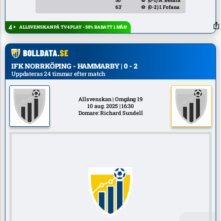
50`
⚽
(0-1)
N. Besara
63`
⚽
(0-2)
I. Fofana
ALLSVENSKAN PÅ TV4 PLAY - 50% RABATT 1 MÅN
IFK NORRKÖPING - HAMMARBY | 0 - 2
Uppdateras 24 timmar efter match
Allsvenskan | Omgång 19
10 aug. 2025 | 16:30
Domare: Richard Sundell