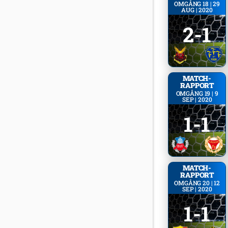
OMGÅNG 18 | 29
AUG | 2020
2-1
MATCH­
RAPPORT
OMGÅNG 19 | 9
SEP | 2020
1-1
MATCH­
RAPPORT
OMGÅNG 20 | 12
SEP | 2020
1-1