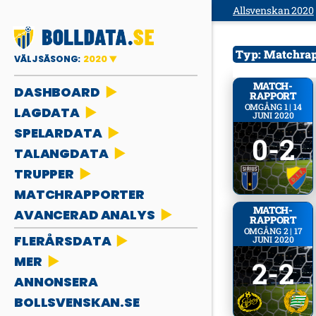
Allsvenskan 2020
Typ:
Matchra
VÄLJ SÄSONG:
2020
MATCH­
DASHBOARD
RAPPORT
OMGÅNG 1 | 14
LAGDATA
JUNI 2020
SPELARDATA
0-2
TALANGDATA
TRUPPER
MATCHRAPPORTER
MATCH­
AVANCERAD ANALYS
RAPPORT
OMGÅNG 2 | 17
FLERÅRSDATA
JUNI 2020
MER
2-2
ANNONSERA
BOLLSVENSKAN.SE