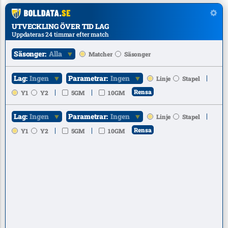
UTVECKLING ÖVER TID LAG
Uppdateras 24 timmar efter match
Säsonger:
Alla
Matcher
Säsonger
Lag:
Ingen
Parametrar:
Ingen
Linje
Stapel
Rensa
Y1
Y2
5GM
10GM
Lag:
Ingen
Parametrar:
Ingen
Linje
Stapel
Rensa
Y1
Y2
5GM
10GM