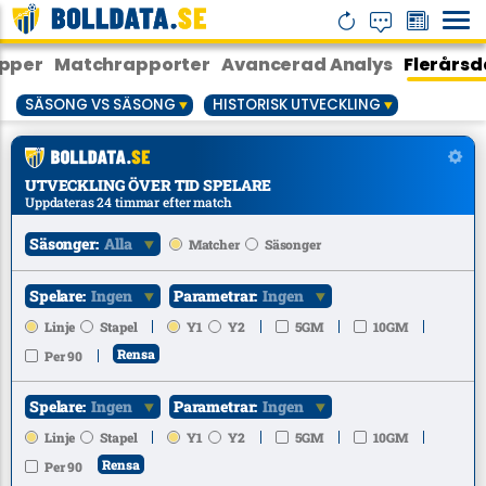
pper
Matchrapporter
Avancerad Analys
Flerårsd
SÄSONG VS SÄSONG
HISTORISK UTVECKLING
UTVECKLING ÖVER TID SPELARE
Uppdateras 24 timmar efter match
Säsonger:
Alla
Matcher
Säsonger
Spelare:
Ingen
Parametrar:
Ingen
Linje
Stapel
Y1
Y2
5GM
10GM
Rensa
Per 90
Spelare:
Ingen
Parametrar:
Ingen
Linje
Stapel
Y1
Y2
5GM
10GM
Rensa
Per 90