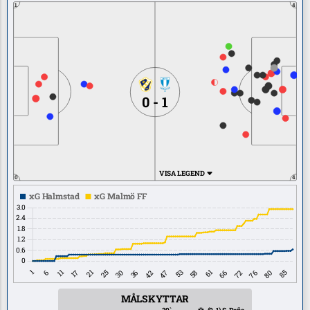
1
4
0 - 1
VISA LEGEND
0
4
MÅLSKYTTAR