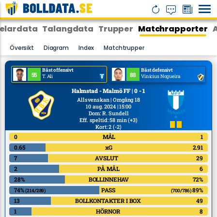
elardata
Talangdata
Trupper
Matchrapporter
Översikt
Diagram
Index
Matchtrupper
Bäst offensivt
Bäst defensivt
55
88
T. Ali
Vinícius Nogueira
Halmstad - Malmö FF | 0 - 1
Allsvenskan | Omgång 18
10 aug. 2024 | 15:00
Dom
:
R. Sundell
Eff. speltid: 58 min
(+3)
Kort: 2
(-2)
0
MÅL
1
0.65
xG
2.91
7
AVSLUT
29
2
PÅ MÅL
6
28%
BOLLINNEHAV
72%
74%
PASS
89%
(214/289)
(700/786)
13
BOLLKONTAKTER I BOX
49
1
HÖRNOR
8