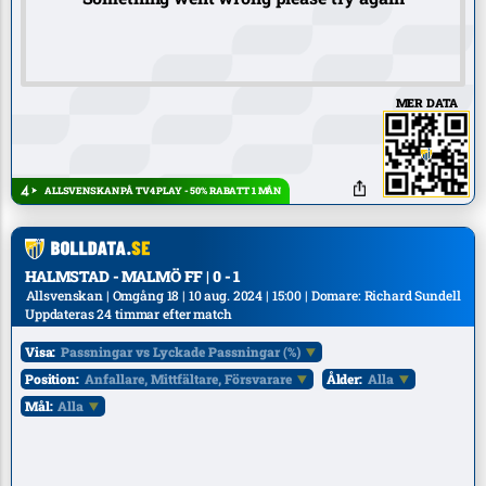
MER DATA
ALLSVENSKAN PÅ TV4 PLAY - 50% RABATT 1 MÅN
HALMSTAD - MALMÖ FF | 0 - 1
Allsvenskan | Omgång 18 | 10 aug. 2024 | 15:00 | Domare: Richard Sundell
Uppdateras 24 timmar efter match
Visa:
Passningar vs Lyckade Passningar (%)
Position:
Anfallare, Mittfältare, Försvarare
Ålder:
Alla
Mål:
Alla