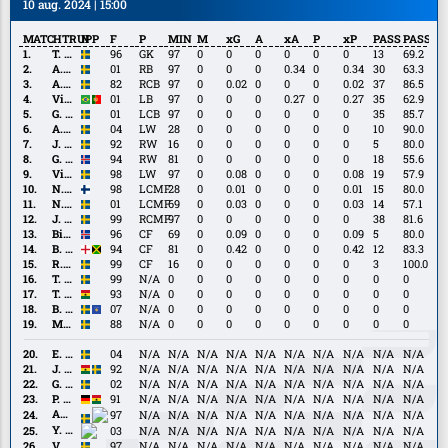
10 aug. 2024 | 15:00
MATCHTRUPP
N
F
P
MIN
M
xG
A
xA
P
xP
PASS
PASS%
T.
T. Erlandsson
96
GK
97
0
0
0
0
0
0
13
69.2
Erlandsson
A.
A. Boman
01
RB
97
0
0
0
0.34
0
0.34
30
63.3
Boman
A.
A. Johansson
82
RCB
97
0
0.02
0
0
0
0.02
37
86.5
Johansson
Vinícius
Vinícius Nogueira
01
LB
97
0
0
0
0.27
0
0.27
35
62.9
Nogueira
G.
G. Wallentin
01
LCB
97
0
0
0
0
0
0
35
85.7
Wallentin
A.
A. Ahlstrand
04
LW
28
0
0
0
0
0
0
10
90.0
Ahlstrand
J.
J. Allansson
92
RW
16
0
0
0
0
0
0
5
80.0
Allansson
G.
G. Eyjólfsson
94
RW
81
0
0
0
0
0
0
18
55.6
Eyjólfsson
Villiam
Villiam Granath
98
LW
97
0
0.08
0
0
0
0.08
19
57.9
Granath
N.
N. Mäenpää
98
LCMF
28
0
0.01
0
0
0
0.01
15
80.0
Mäenpää
N.
N. Söderberg
01
LCMF
69
0
0.03
0
0
0
0.03
14
57.1
Söderberg
J.
J. Svedberg
99
RCMF
97
0
0
0
0
0
0
38
81.6
Svedberg
Birnir
Birnir Snaer Ingason
96
CF
69
0
0.09
0
0
0
0.09
5
80.0
Snaer
B.
B. Turgott
94
CF
81
0
0.42
0
0
0
0.42
12
83.3
Ingason
Turgott
R.
R. Wiedesheim-Paul
99
CF
16
0
0
0
0
0
0
3
100.0
Wiedesheim-
T.
T. Rönning
99
N/A
0
0
0
0
0
0
0
0
0
Paul
Rönning
T.
T. Boakye
93
N/A
0
0
0
0
0
0
0
0
0
Boakye
B.
B. Kurtulus
07
N/A
0
0
0
0
0
0
0
0
0
Kurtulus
M.
M. Olsson
88
N/A
0
0
0
0
0
0
0
0
0
Olsson
E.
E. Capocci Nielsen
04
N/A
N/A
N/A
N/A
N/A
N/A
N/A
N/A
N/A
N/A
Capocci
J.
J. Baffo
92
N/A
N/A
N/A
N/A
N/A
N/A
N/A
N/A
N/A
N/A
Nielsen
Baffo
G.
G. Friberg
02
N/A
N/A
N/A
N/A
N/A
N/A
N/A
N/A
N/A
N/A
Friberg
P.
P. Ofosu-Ayeh
91
N/A
N/A
N/A
N/A
N/A
N/A
N/A
N/A
N/A
N/A
Ofosu-
Amir
Amir Al Ammari
97
N/A
N/A
N/A
N/A
N/A
N/A
N/A
N/A
N/A
N/A
Ayeh
Al
Y.
Y. Agnero
03
N/A
N/A
N/A
N/A
N/A
N/A
N/A
N/A
N/A
N/A
Ammari
Agnero
V.
V. Dahlström
97
N/A
N/A
N/A
N/A
N/A
N/A
N/A
N/A
N/A
N/A