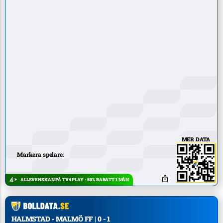
MER DATA
Markera spelare
:
ALLSVENSKAN PÅ TV4 PLAY - 50% RABATT 1 MÅN
HALMSTAD - MALMÖ FF | 0 - 1