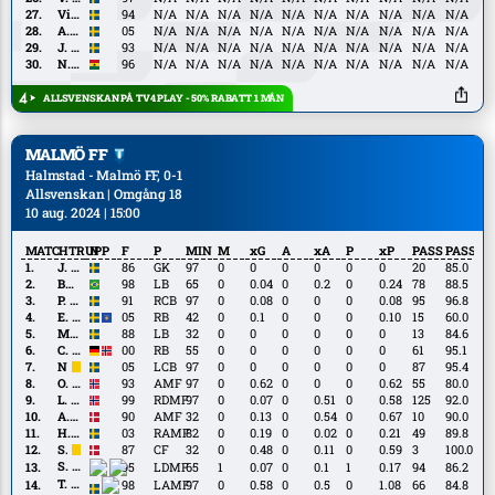
Dahlström
Viktor
Viktor Granath
94
N/A
N/A
N/A
N/A
N/A
N/A
N/A
N/A
N/A
N/A
Granath
A.
A. Hall
05
N/A
N/A
N/A
N/A
N/A
N/A
N/A
N/A
N/A
N/A
Hall
J.
J. Westermark
93
N/A
N/A
N/A
N/A
N/A
N/A
N/A
N/A
N/A
N/A
Westermark
N.
N. Mohammed
96
N/A
N/A
N/A
N/A
N/A
N/A
N/A
N/A
N/A
N/A
Mohammed
ALLSVENSKAN PÅ TV4 PLAY - 50% RABATT 1 MÅN
MALMÖ FF
Halmstad - Malmö FF, 0-1
Allsvenskan | Omgång 18
10 aug. 2024 | 15:00
MATCHTRUPP
N
F
P
MIN
M
xG
A
xA
P
xP
PASS
PASS%
J.
J. Dahlin
86
GK
97
0
0
0
0
0
0
20
85.0
Dahlin
Busanello
Busanello
98
LB
65
0
0.04
0
0.2
0
0.24
78
88.5
P.
P. Jansson
91
RCB
97
0
0.08
0
0
0
0.08
95
96.8
Jansson
E.
E. Makolli
05
RB
42
0
0.1
0
0
0
0.10
15
60.0
Makolli
M.
M. Olsson
88
LB
32
0
0
0
0
0
0
13
84.6
Olsson
C.
C. Rösler
00
RB
55
0
0
0
0
0
0
61
95.1
Rösler
N.
N. Zätterström
05
LCB
97
0
0
0
0
0
0
87
95.4
Zätterström
O.
O. Berg
93
AMF
97
0
0.62
0
0
0
0.62
55
80.0
Berg
L.
L. Berg Johnsen
99
RDMF
97
0
0.07
0
0.51
0
0.58
125
92.0
Berg
A.
A. Christiansen
90
AMF
32
0
0.13
0
0.54
0
0.67
10
90.0
Johnsen
Christiansen
H.
H. Bolin
03
RAMF
82
0
0.19
0
0.02
0
0.21
49
89.8
Bolin
S.
S. Rieks
87
CF
32
0
0.48
0
0.11
0
0.59
3
100.0
Rieks
S.
S. Peña
95
LDMF
65
1
0.07
0
0.1
1
0.17
94
86.2
Peña
T.
T. Ali
98
LAMF
97
0
0.58
0
0.5
0
1.08
66
84.8