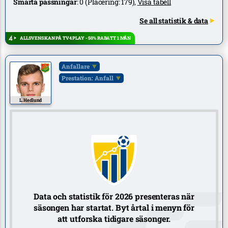
Smarta passningar
:
0
(Placering:
179
),
Visa tabell
Se all statistik & data
ALLSVENSKAN PÅ TV4 PLAY - 50% RABATT 1 MÅN
Anfallare
Prestation: Anfall
L. Hedlund
Data och statistik för 2026 presenteras när
säsongen har startat. Byt årtal i menyn för
att utforska tidigare säsonger.