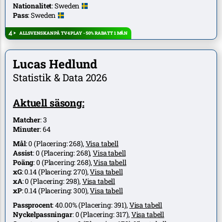
Nationalitet
:
Sweden
Pass
:
Sweden
ALLSVENSKAN PÅ TV4 PLAY - 50% RABATT 1 MÅN
Lucas Hedlund
Statistik & Data 2026
Aktuell säsong:
Matcher
:
3
Minuter
:
64
Mål
:
0
(Placering:
268
),
Visa tabell
Assist
:
0
(Placering:
268
),
Visa tabell
Poäng
:
0
(Placering:
268
),
Visa tabell
xG
:
0.14
(Placering:
270
),
Visa tabell
xA
:
0
(Placering:
298
),
Visa tabell
xP
:
0.14
(Placering:
300
),
Visa tabell
Passprocent
:
40.00%
(Placering:
391
),
Visa tabell
Nyckelpassningar
:
0
(Placering:
317
),
Visa tabell