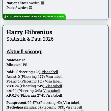
Nationalitet
:
Sweden
Pass
:
Sweden
ALLSVENSKAN PÅ TV4 PLAY - 50% RABATT 1 MÅN
Harry Hilvenius
Statistik & Data 2026
Aktuell säsong:
Matcher
:
12
Minuter
:
1191
Mål
:
1
(Placering:
125
),
Visa tabell
Assist
:
0
(Placering:
177
),
Visa tabell
Poäng
:
1
(Placering:
151
),
Visa tabell
xG
:
0.24
(Placering:
249
),
Visa tabell
xA
:
0.1
(Placering:
243
),
Visa tabell
xP
:
0.34
(Placering:
274
),
Visa tabell
Passprocent
:
90.47%
(Placering:
40
),
Visa tabell
Nyckelpassningar
:
0
(Placering:
313
),
Visa tabell