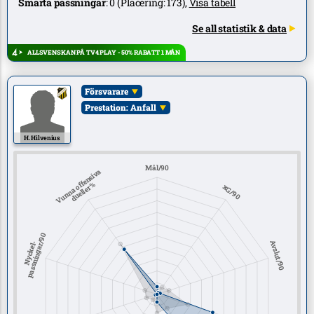
Smarta passningar
:
0
(Placering:
173
),
Visa tabell
Se all statistik & data
ALLSVENSKAN PÅ TV4 PLAY - 50% RABATT 1 MÅN
Försvarare
Prestation: Anfall
H. Hilvenius