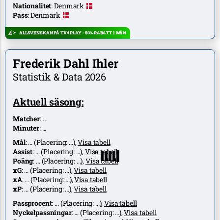
Nationalitet
:
Denmark
Pass
:
Denmark
ALLSVENSKAN PÅ TV4 PLAY - 50% RABATT 1 MÅN
Frederik Dahl Ihler
Statistik & Data 2026
Aktuell säsong:
Matcher
:
...
Minuter
:
...
Mål
:
...
(Placering:
...
),
Visa tabell
Assist
:
...
(Placering:
...
),
Visa tabell
Poäng
:
...
(Placering:
...
),
Visa tabell
xG
:
...
(Placering:
...
),
Visa tabell
xA
:
...
(Placering:
...
),
Visa tabell
xP
:
...
(Placering:
...
),
Visa tabell
Passprocent
:
...
(Placering:
...
),
Visa tabell
Nyckelpassningar
:
...
(Placering:
...
),
Visa tabell