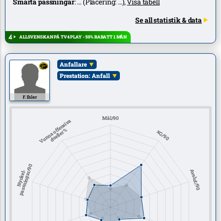
Smarta passningar
:
...
(Placering:
...
),
Visa tabell
Se all statistik & data
ALLSVENSKAN PÅ TV4 PLAY - 50% RABATT 1 MÅN
Anfallare
Prestation: Anfall
F. Ihler