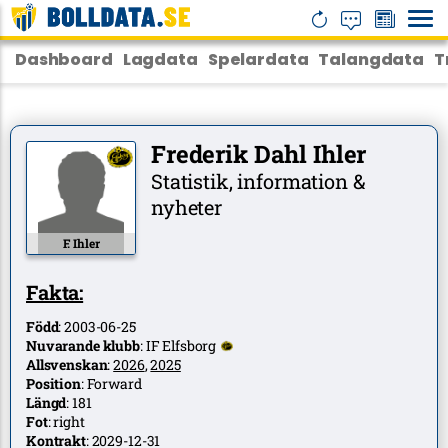
Dashboard
Lagdata
Spelardata
Talangdata
T
Frederik Dahl Ihler
Statistik, information &
nyheter
F. Ihler
Fakta:
Född
:
2003-06-25
Nuvarande klubb
:
IF Elfsborg
Allsvenskan
:
2026
,
2025
Position
:
Forward
Längd
:
181
Fot
:
right
Kontrakt
:
2029-12-31