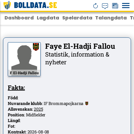
Dashboard
Lagdata
Spelardata
Talangdata
T
Faye El-Hadji Fallou
Statistik, information &
nyheter
F. El-Hadji Fallou
Fakta:
Född
:
Nuvarande klubb
:
IF Brommapojkarna
Allsvenskan
:
2025
Position
:
Midfielder
Längd
:
Fot
:
Kontrakt
:
2026-08-08