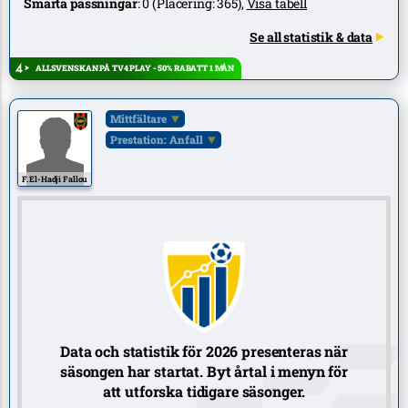
Smarta passningar
:
0
(Placering:
365
),
Visa tabell
Se all statistik & data
ALLSVENSKAN PÅ TV4 PLAY - 50% RABATT 1 MÅN
Mittfältare
Prestation: Anfall
F. El-Hadji Fallou
Data och statistik för 2026 presenteras när
säsongen har startat. Byt årtal i menyn för
att utforska tidigare säsonger.