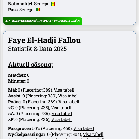
Nationalitet
:
Senegal
Pass
:
Senegal
ALLSVENSKAN PÅ TV4 PLAY - 50% RABATT 1 MÅN
Faye El-Hadji Fallou
Statistik & Data 2025
Aktuell säsong:
Matcher
:
0
Minuter
:
0
Mål
:
0
(Placering:
389
),
Visa tabell
Assist
:
0
(Placering:
389
),
Visa tabell
Poäng
:
0
(Placering:
389
),
Visa tabell
xG
:
0
(Placering:
435
),
Visa tabell
xA
:
0
(Placering:
436
),
Visa tabell
xP
:
0
(Placering:
436
),
Visa tabell
Passprocent
:
0%
(Placering:
460
),
Visa tabell
Nyckelpassningar
:
0
(Placering:
404
),
Visa tabell