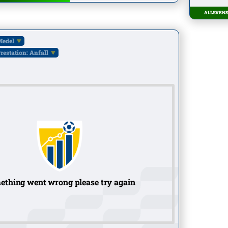
ALLSVENSK
edel
restation: Anfall
ething went wrong please try again