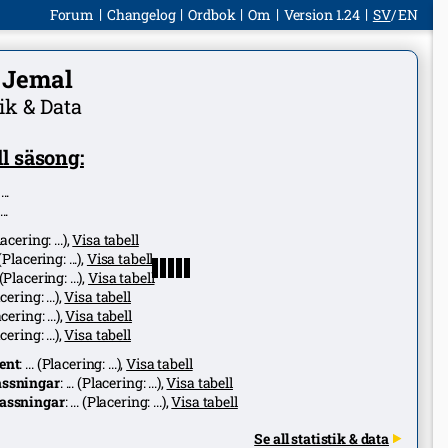
Forum
Changelog
Ordbok
Om
Version 1.24
SV
EN
s Jemal
tik & Data
l säsong:
:
...
...
lacering:
...
),
Visa tabell
(Placering:
...
),
Visa tabell
(Placering:
...
),
Visa tabell
cering:
...
),
Visa tabell
acering:
...
),
Visa tabell
cering:
...
),
Visa tabell
ent
:
...
(Placering:
...
),
Visa tabell
ssningar
:
...
(Placering:
...
),
Visa tabell
assningar
:
...
(Placering:
...
),
Visa tabell
Se all statistik & data