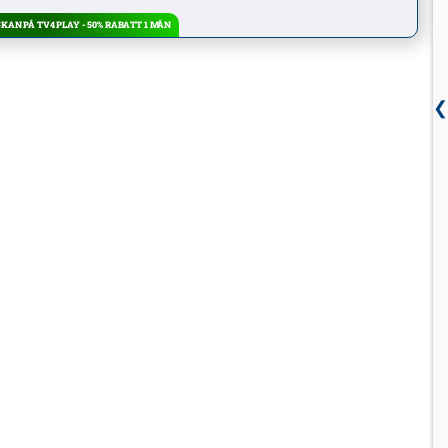
AN PÅ TV4 PLAY - 50% RABATT 1 MÅN