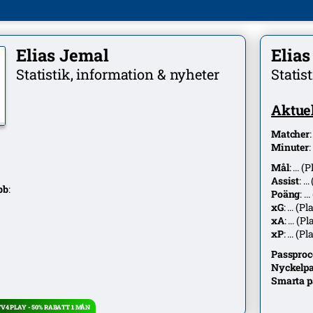
Elias Jemal
Elia
Statistik, information & nyheter
Statis
Aktuel
Matcher
Minuter
:
Mål
:
...
(P
Assist
:
...
bb
:
Poäng
:
...
xG
:
...
(Pla
xA
:
...
(Pl
xP
:
...
(Pla
Passproc
Nyckelpa
Smarta p
4 PLAY - 50% RABATT 1 MÅN