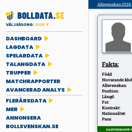
Allsvenskan 2026
VÄLJ SÄSONG:
2026
DASHBOARD
LAGDATA
SPELARDATA
Fakta:
TALANGDATA
TRUPPER
Född
:
Nuvarande klu
MATCHRAPPORTER
Allsvenskan
:
AVANCERAD ANALYS
Position
:
Längd
:
FLERÅRSDATA
Fot
:
Kontrakt
:
MER
Nationalitet
:
ANNONSERA
Pass
:
BOLLSVENSKAN.SE
ALLSVENSKAN PÅ TV