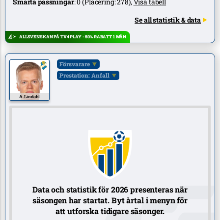
Smarta passningar
:
0
(Placering:
278
),
Visa tabell
Se all statistik & data
ALLSVENSKAN PÅ TV4 PLAY - 50% RABATT 1 MÅN
Försvarare
Prestation: Anfall
A. Lindahl
Data och statistik för 2026 presenteras när
säsongen har startat. Byt årtal i menyn för
att utforska tidigare säsonger.