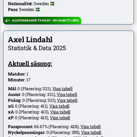
Nationalitet
:
Sweden
Pass
:
Sweden
ALLSVENSKAN PÅ TV4 PLAY - 50% RABATT 1 MÅN
Axel Lindahl
Statistik & Data 2025
Aktuell säsong:
Matcher
:
1
Minuter
:
17
Mål
:
0
(Placering:
321
),
Visa tabell
Assist
:
0
(Placering:
321
),
Visa tabell
Poäng
:
0
(Placering:
321
),
Visa tabell
xG
:
0
(Placering:
411
),
Visa tabell
xA
:
0
(Placering:
413
),
Visa tabell
xP
:
0
(Placering:
413
),
Visa tabell
Passprocent
:
66.67%
(Placering:
428
),
Visa tabell
Nyckelpassningar
:
0
(Placering:
355
),
Visa tabell