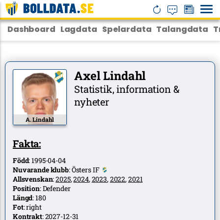
Dashboard
Lagdata
Spelardata
Talangdata
T
Axel Lindahl
Statistik, information &
nyheter
A. Lindahl
Fakta:
Född
:
1995-04-04
Nuvarande klubb
:
Östers IF
Allsvenskan
:
2025
,
2024
,
2023
,
2022
,
2021
Position
:
Defender
Längd
:
180
Fot
:
right
Kontrakt
:
2027-12-31