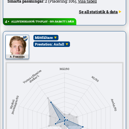
Smarta passningar
:
2
(Placering:
106
),
Visa tabell
Se all statistik & data
ALLSVENSKAN PÅ TV4 PLAY - 50% RABATT 1 MÅN
Mittfältare
Prestation: Anfall
A. Fransson