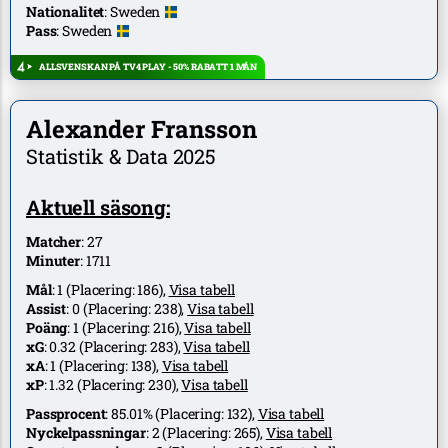
Nationalitet
:
Sweden
Pass
:
Sweden
ALLSVENSKAN PÅ TV4 PLAY - 50% RABATT 1 MÅN
Alexander Fransson
Statistik & Data 2025
Aktuell säsong:
Matcher
:
27
Minuter
:
1711
Mål
:
1
(Placering:
186
),
Visa tabell
Assist
:
0
(Placering:
238
),
Visa tabell
Poäng
:
1
(Placering:
216
),
Visa tabell
xG
:
0.32
(Placering:
283
),
Visa tabell
xA
:
1
(Placering:
138
),
Visa tabell
xP
:
1.32
(Placering:
230
),
Visa tabell
Passprocent
:
85.01%
(Placering:
132
),
Visa tabell
Nyckelpassningar
:
2
(Placering:
265
),
Visa tabell