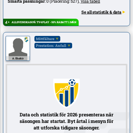
Smarta passningar
:
0
(Placering:
527
),
Visa tabell
Se all statistik & data
ALLSVENSKAN PÅ TV4 PLAY - 50% RABATT 1 MÅN
Mittfältare
Prestation: Anfall
A. Shakir
Data och statistik för 2026 presenteras när
säsongen har startat. Byt årtal i menyn för
att utforska tidigare säsonger.