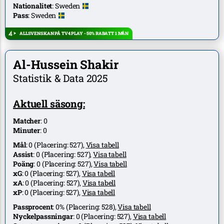
Nationalitet
:
Sweden
Pass
:
Sweden
ALLSVENSKAN PÅ TV4 PLAY - 50% RABATT 1 MÅN
Al-Hussein Shakir
Statistik & Data 2025
Aktuell säsong:
Matcher
:
0
Minuter
:
0
Mål
:
0
(Placering:
527
),
Visa tabell
Assist
:
0
(Placering:
527
),
Visa tabell
Poäng
:
0
(Placering:
527
),
Visa tabell
xG
:
0
(Placering:
527
),
Visa tabell
xA
:
0
(Placering:
527
),
Visa tabell
xP
:
0
(Placering:
527
),
Visa tabell
Passprocent
:
0%
(Placering:
528
),
Visa tabell
Nyckelpassningar
:
0
(Placering:
527
),
Visa tabell