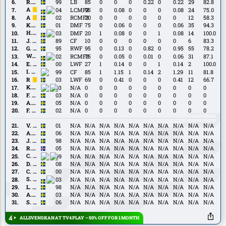
Wängberg
R.
R. Wendin Thomasson
99
LB
85
0
0
0
0.22
0
0.22
29
82.8
Wendin
A.
A. Boudri
04
LCMF3
95
0
0.08
0
0
0
0.08
24
75.0
Thomasson
Boudri
A.
A. Henriksson
02
RCMF3
20
0
0
0
0
0
0
12
58.3
Henriksson
K.
K. Holmén
01
DMF
75
0
0.06
0
0
0
0.06
35
94.3
Holmén
H.
H. Ibrahim
03
DMF
20
1
0.08
0
0
1
0.08
14
100.0
Ibrahim
J.
J. Lindberg
89
CF
10
0
0
0
0
0
0
6
83.3
Lindberg
G.
G. Lundgren
95
RWF
95
0
0.13
0
0.82
0
0.95
55
78.2
Lundgren
W.
W. Milovanović
02
RCMF3
75
0
0.05
0
0.01
0
0.06
31
87.1
Milovanović
E.
E. Bećirović
00
LWF
27
1
0.14
0
0
1
0.14
2
100.0
Bećirović
I.
I. Diabaté
99
CF
85
1
1.15
1
0.14
2
1.29
11
81.8
Diabaté
R.
R. Petrovic
03
LWF
69
0
0.41
0
0
0
0.41
12
66.7
Petrovic
K.
K. Sims
03
N/A
0
0
0
0
0
0
0
0
0
Sims
F.
F. Beckman
03
N/A
0
0
0
0
0
0
0
0
0
Beckman
A.
A. Čardaklija
05
N/A
0
0
0
0
0
0
0
0
0
Čardaklija
F.
F. Gustafsson
02
N/A
0
0
0
0
0
0
0
0
0
Gustafsson
V.
V. Astor
01
N/A
N/A
N/A
N/A
N/A
N/A
N/A
N/A
N/A
N/A
Astor
A.
A. Didriksson
06
N/A
N/A
N/A
N/A
N/A
N/A
N/A
N/A
N/A
N/A
Didriksson
J.
J. Fagerjord
98
N/A
N/A
N/A
N/A
N/A
N/A
N/A
N/A
N/A
N/A
Fagerjord
R.
R. Thorkelsson
05
N/A
N/A
N/A
N/A
N/A
N/A
N/A
N/A
N/A
N/A
Thorkelsson
C.
C. Amatkarijo
99
N/A
N/A
N/A
N/A
N/A
N/A
N/A
N/A
N/A
N/A
Amatkarijo
D.
D. Bengtsson
08
N/A
N/A
N/A
N/A
N/A
N/A
N/A
N/A
N/A
N/A
Bengtsson
C.
C. Chika Chidi
00
N/A
N/A
N/A
N/A
N/A
N/A
N/A
N/A
N/A
N/A
Chika
S.
S. Ekong
03
N/A
N/A
N/A
N/A
N/A
N/A
N/A
N/A
N/A
N/A
Chidi
Ekong
L.
L. Hedlund
98
N/A
N/A
N/A
N/A
N/A
N/A
N/A
N/A
N/A
N/A
Hedlund
A.
A. Kurochkin
03
N/A
N/A
N/A
N/A
N/A
N/A
N/A
N/A
N/A
N/A
Kurochkin
S.
S. Pierre Erik Sjöholm
06
N/A
N/A
N/A
N/A
N/A
N/A
N/A
N/A
N/A
N/A
Pierre
Erik
ALLSVENSKAN AT TV4 PLAY – 50% OFF FOR 1 MONTH
Sjöholm