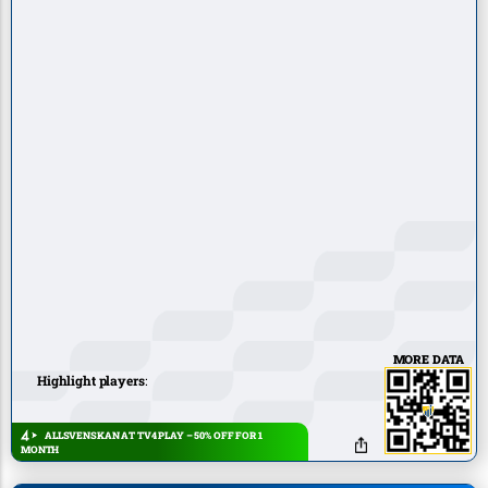
MORE DATA
Highlight players
:
ALLSVENSKAN AT TV4 PLAY – 50% OFF FOR 1
MONTH