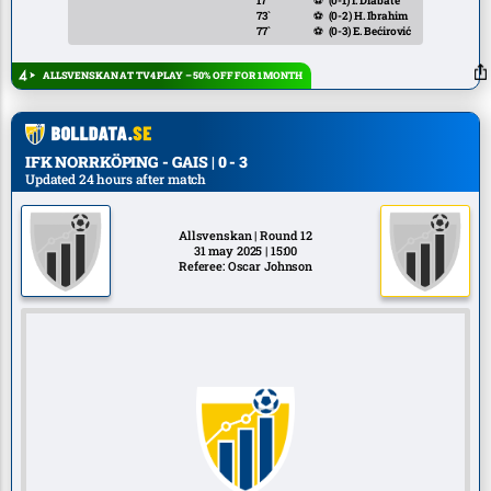
17`
⚽
(0-1)
I. Diabaté
73`
⚽
(0-2)
H. Ibrahim
77`
⚽
(0-3)
E. Bećirović
ALLSVENSKAN AT TV4 PLAY – 50% OFF FOR 1 MONTH
IFK NORRKÖPING - GAIS | 0 - 3
Updated 24 hours after match
Allsvenskan | Round 12
31 may 2025 | 15:00
Referee: Oscar Johnson