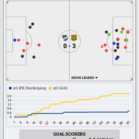
3
1
0 - 3
SHOW LEGEND
1
5
GOAL SCORERS