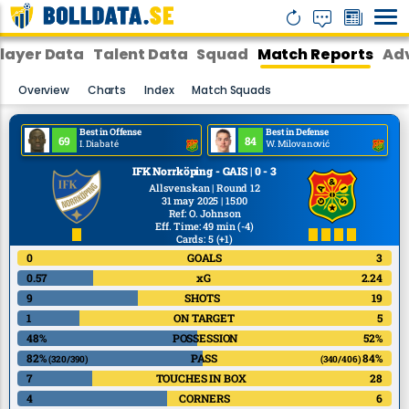
layer Data
Talent Data
Squad
Match Reports
Adv
Overview
Charts
Index
Match Squads
Best in Offense
Best in Defense
69
84
I. Diabaté
W. Milovanović
IFK Norrköping - GAIS | 0 - 3
Allsvenskan | Round 12
31 may 2025 | 15:00
Ref
:
O. Johnson
Eff. Time: 49 min
(-4)
Cards: 5
(+1)
0
GOALS
3
0.57
xG
2.24
9
SHOTS
19
1
ON TARGET
5
48%
POSSESSION
52%
82%
PASS
84%
(320/390)
(340/406)
7
TOUCHES IN BOX
28
4
CORNERS
6