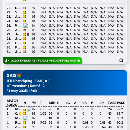
Rawufu
C.
C. Petersen
97
N/A
N/A
N/A
N/A
N/A
N/A
N/A
N/A
N/A
N/A
Petersen
V.
V. Fälth
09
N/A
N/A
N/A
N/A
N/A
N/A
N/A
N/A
N/A
N/A
Fälth
A.
A. Hjelm
08
N/A
N/A
N/A
N/A
N/A
N/A
N/A
N/A
N/A
N/A
Hjelm
M.
M. Neffati
04
N/A
N/A
N/A
N/A
N/A
N/A
N/A
N/A
N/A
N/A
Neffati
K.
K. Peprah Oppong
04
N/A
N/A
N/A
N/A
N/A
N/A
N/A
N/A
N/A
N/A
Peprah
A.
A. Tamba
06
N/A
N/A
N/A
N/A
N/A
N/A
N/A
N/A
N/A
N/A
Oppong
Tamba
Jesper
Jesper Ceesay
01
N/A
N/A
N/A
N/A
N/A
N/A
N/A
N/A
N/A
N/A
Ceesay
J.
J. Lindvall
05
N/A
N/A
N/A
N/A
N/A
N/A
N/A
N/A
N/A
N/A
Lindvall
H.
H. Ringsten
08
N/A
N/A
N/A
N/A
N/A
N/A
N/A
N/A
N/A
N/A
Ringsten
F.
F. Werner
09
N/A
N/A
N/A
N/A
N/A
N/A
N/A
N/A
N/A
N/A
Werner
J.
J. Arnarsson
07
N/A
N/A
N/A
N/A
N/A
N/A
N/A
N/A
N/A
N/A
Arnarsson
ALLSVENSKAN AT TV4 PLAY – 50% OFF FOR 1 MONTH
GAIS
IFK Norrköping - GAIS, 0-3
Allsvenskan | Round 12
31 may 2025 | 15:00
MATCH
N
YB
P
MIN
G
xG
A
xA
P
xP
PASS
PASS%
SQUAD
M.
M. Krasniqi
92
GK
95
0
0
0
0
0
0
24
79.2
Krasniqi
O.
O. Ågren
98
LCB
95
0
0
0
0
0
0
43
83.7
Ågren
M.
M. de Brienne
02
LB
10
0
0
0
0
0
0
3
33.3
de
R.
R. Frej
98
RCB
95
0
0
0
0.01
0
0.01
61
90.2
Brienne
Frej
A.
A. Wängberg
93
RB
95
0
0.14
0
0.38
0
0.52
44
88.6