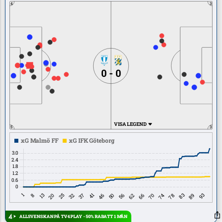
4
3
0 - 0
VISA LEGEND
5
3
ALLSVENSKAN PÅ TV4 PLAY - 50% RABATT 1 MÅN