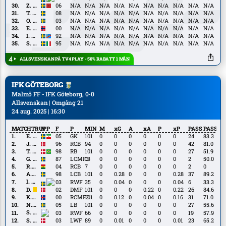
Lewicki
Z.
Z. Loukili
06
N/A
N/A
N/A
N/A
N/A
N/A
N/A
N/A
N/A
N/A
Loukili
T.
T. Lundbergh
08
N/A
N/A
N/A
N/A
N/A
N/A
N/A
N/A
N/A
N/A
Lundbergh
O.
O. Rosengren
03
N/A
N/A
N/A
N/A
N/A
N/A
N/A
N/A
N/A
N/A
Rosengren
E.
E. Botheim
00
N/A
N/A
N/A
N/A
N/A
N/A
N/A
N/A
N/A
N/A
Botheim
I.
I. Kiese Thelin
92
N/A
N/A
N/A
N/A
N/A
N/A
N/A
N/A
N/A
N/A
Kiese
S.
S. Vecchia
95
N/A
N/A
N/A
N/A
N/A
N/A
N/A
N/A
N/A
N/A
Thelin
Vecchia
ALLSVENSKAN PÅ TV4 PLAY - 50% RABATT 1 MÅN
IFK GÖTEBORG
Malmö FF - IFK Göteborg, 0-0
Allsvenskan | Omgång 21
24 aug. 2025 | 16:30
MATCHTRUPP
N
F
P
MIN
M
xG
A
xA
P
xP
PASS
PASS%
E.
E. Bishesari
05
GK
101
0
0
0
0
0
0
24
83.3
Bishesari
J.
J. Bager
96
RCB
94
0
0
0
0
0
0
42
81.0
Bager
T.
T. Santos
98
RB
101
0
0
0
0
0
0
27
51.9
Santos
G.
G. Svensson
87
LCMF3
13
0
0
0
0
0
0
2
50.0
Svensson
R.
R. Yeboah
04
RCB
7
0
0
0
0
0
0
2
0
Yeboah
A.
A. Erlingmark
98
LCB
101
0
0.28
0
0
0
0.28
37
89.2
Erlingmark
I.
I. Jagne
03
RWF
35
0
0.04
0
0
0
0.04
6
33.3
Jagne
D.
D. Kruse
02
DMF
101
0
0
0
0.22
0
0.22
26
84.6
Kruse
K.
K. Thórdarson
00
RCMF3
101
0
0.12
0
0.04
0
0.16
31
71.0
Thórdarson
N.
N. Tolf
05
LB
101
0
0
0
0
0
0
27
55.6
Tolf
S.
S. Alioum
03
RWF
66
0
0
0
0
0
0
19
57.9
Alioum
S.
S. Clemmensen
03
LWF
89
0
0.01
0
0
0
0.01
23
65.2