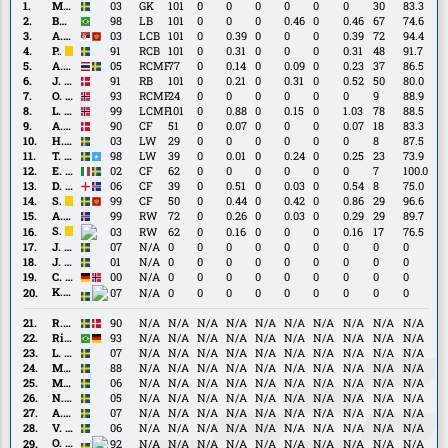
M.
M. Ellborg
03
GK
101
0
0
0
0
0
0
30
83.3
Ellborg
Busanello
Busanello
98
LB
101
0
0
0
0.46
0
0.46
67
74.6
A.
A. Djuric
03
LCB
101
0
0.39
0
0
0
0.39
72
94.4
Djuric
P.
P. Jansson
91
RCB
101
0
0.31
0
0
0
0.31
48
91.7
Jansson
A.
A. Skogmar
05
RCMF
77
0
0.14
0
0.09
0
0.23
37
86.5
Skogmar
J.
J. Stryger Larsen
91
RB
101
0
0.21
0
0.31
0
0.52
50
80.0
Stryger
O.
O. Berg
93
RCMF
24
0
0
0
0
0
0
9
88.9
Larsen
Berg
L.
L. Berg Johnsen
99
LCMF
101
0
0.88
0
0.15
0
1.03
78
88.5
Berg
A.
A. Christiansen
90
CF
51
0
0.07
0
0
0
0.07
18
83.3
Johnsen
Christiansen
H.
H. Bolin
03
LW
29
0
0
0
0
0
0
8
87.5
Bolin
T.
T. Ali
98
LW
39
0
0.01
0
0.24
0
0.25
23
73.9
Ali
E.
E. Ekong
02
CF
62
0
0
0
0
0
0
7
100.0
Ekong
D.
D. Gudjohnsen
06
CF
39
0
0.51
0
0.03
0
0.54
8
75.0
Gudjohnsen
S.
S. Hakšabanović
99
CF
50
0
0.44
0
0.42
0
0.86
29
96.6
Hakšabanović
A.
A. Sigurdsson
99
RW
72
0
0.26
0
0.03
0
0.29
29
89.7
Sigurdsson
S.
S. Soumah
03
RW
62
0
0.16
0
0
0
0.16
17
76.5
Soumah
J.
J. Persson
07
N/A
0
0
0
0
0
0
0
0
0
Persson
J.
J. Karlsson
01
N/A
0
0
0
0
0
0
0
0
0
Karlsson
C.
C. Rösler
00
N/A
0
0
0
0
0
0
0
0
0
Rösler
K.
K. Busuladžić
07
N/A
0
0
0
0
0
0
0
0
0
Busuladžić
R.
R. Olsen
90
N/A
N/A
N/A
N/A
N/A
N/A
N/A
N/A
N/A
N/A
Olsen
Ricardo
Ricardo Friedrich
93
N/A
N/A
N/A
N/A
N/A
N/A
N/A
N/A
N/A
N/A
Friedrich
L.
L. Larsen
07
N/A
N/A
N/A
N/A
N/A
N/A
N/A
N/A
N/A
N/A
Larsen
M.
M. Olsson
88
N/A
N/A
N/A
N/A
N/A
N/A
N/A
N/A
N/A
N/A
Olsson
M.
M. Pålsson
06
N/A
N/A
N/A
N/A
N/A
N/A
N/A
N/A
N/A
N/A
Pålsson
N.
N. Zätterström
05
N/A
N/A
N/A
N/A
N/A
N/A
N/A
N/A
N/A
N/A
Zätterström
A.
A. Höög
07
N/A
N/A
N/A
N/A
N/A
N/A
N/A
N/A
N/A
N/A
Höög
V.
V. Jeppsson
06
N/A
N/A
N/A
N/A
N/A
N/A
N/A
N/A
N/A
N/A
Jeppsson
O.
O. Lewicki
92
N/A
N/A
N/A
N/A
N/A
N/A
N/A
N/A
N/A
N/A