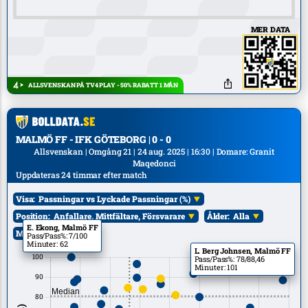
MER DATA
ALLSVENSKAN PÅ TV4 PLAY - 50% RABATT 1 MÅN
MALMÖ FF - IFK GÖTEBORG | 0 - 0
Allsvenskan | Omgång 21 | 24 aug. 2025 | 16:30 | Domare: Granit
Maqedonci
Uppdateras 24 timmar efter match
Visa:
Passningar vs Lyckade Passningar (%)
Position:
Anfallare, Mittfältare, Försvarare
Ålder:
Alla
E. Ekong, Malmö FF
Mål:
Alla
Pass/Pass%: 7/100
Minuter: 62
L. Berg Johnsen, Malmö FF
Pass/Pass%: 78/88,46
Minuter: 101