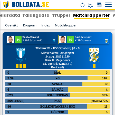
elardata
Talangdata
Trupper
Matchrapporter
Översikt
Diagram
Index
Matchtrupper
Bäst offensivt
Bäst defensivt
44
80
S. Hakšabanović
K. Thórdarson
Malmö FF - IFK Göteborg | 0 - 0
Allsvenskan | Omgång 21
24 aug. 2025 | 16:30
Dom
:
G. Maqedonci
Eff. speltid: 52 min
(-1)
Kort: 4
(0)
0
MÅL
0
3.39
xG
0.92
28
AVSLUT
10
6
PÅ MÅL
4
62%
BOLLINNEHAV
38%
86%
PASS
72%
(455/530)
(226/316)
46
BOLLKONTAKTER I BOX
13
9
HÖRNOR
6