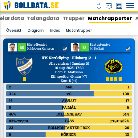
elardata
Talangdata
Trupper
Matchrapporter
Översikt
Diagram
Index
Matchtrupper
Bäst offensivt
Bäst defensivt
65
68
D. Moberg Karlsson
M. Neffati
IFK Norrköping - Elfsborg | 2 - 1
Allsvenskan | Omgång 20
16 aug. 2025 | 17:30
Dom
:
E. Mattsson
Eff. speltid: 46 min
(-7)
Kort: 5
(+1)
2
MÅL
1
3.14
xG
1.38
16
AVSLUT
17
5
PÅ MÅL
6
46%
BOLLINNEHAV
54%
83%
PASS
82%
(295/354)
(336/411)
23
BOLLKONTAKTER I BOX
26
6
HÖRNOR
13