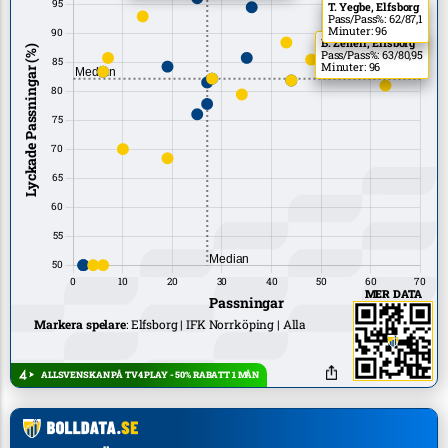
T. Yegbe, Elfsborg
Pass/Pass%: 62/87,1
Minuter: 96
B. Zeneli, Elfsborg
Pass/Pass%: 63/80,95
Minuter: 96
MER DATA
Markera spelare
:
Elfsborg
IFK Norrköping
Alla
ALLSVENSKAN PÅ TV4 PLAY - 50% RABATT 1 MÅN