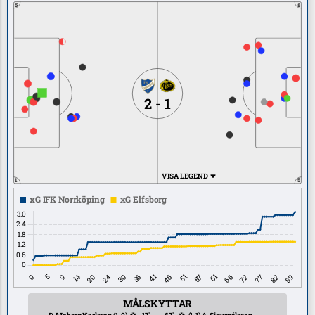
5
8
2 - 1
VISA LEGEND
1
5
MÅLSKYTTAR