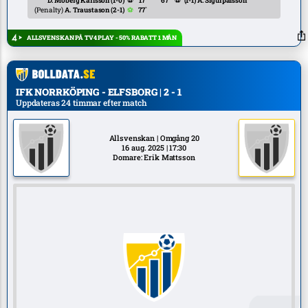
D. Moberg Karlsson
(1-0)
⚽
17`
67`
⚽
(1-1)
A. Sigurpálsson
(Penalty)
A. Traustason
(2-1)
⚽
77`
ALLSVENSKAN PÅ TV4 PLAY - 50% RABATT 1 MÅN
IFK NORRKÖPING - ELFSBORG | 2 - 1
Uppdateras 24 timmar efter match
Allsvenskan | Omgång 20
16 aug. 2025 | 17:30
Domare: Erik Mattsson