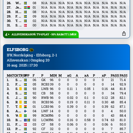
Oppong
Tamba
W.
W. Bergman
08
N/A
N/A
N/A
N/A
N/A
N/A
N/A
N/A
N/A
N/A
Bergman
Jesper
Jesper Ceesay
01
N/A
N/A
N/A
N/A
N/A
N/A
N/A
N/A
N/A
N/A
Ceesay
H.
H. Ringsten
08
N/A
N/A
N/A
N/A
N/A
N/A
N/A
N/A
N/A
N/A
Ringsten
F.
F. Werner
09
N/A
N/A
N/A
N/A
N/A
N/A
N/A
N/A
N/A
N/A
Werner
T.
T. Prica
02
N/A
N/A
N/A
N/A
N/A
N/A
N/A
N/A
N/A
N/A
Prica
S.
S. Jørgensen
00
N/A
N/A
N/A
N/A
N/A
N/A
N/A
N/A
N/A
N/A
Jørgensen
ALLSVENSKAN PÅ TV4 PLAY - 50% RABATT 1 MÅN
ELFSBORG
IFK Norrköping - Elfsborg, 2-1
Allsvenskan | Omgång 20
16 aug. 2025 | 17:30
MATCHTRUPP
N
F
P
MIN
M
xG
A
xA
P
xP
PASS
PASS%
S.
S. Eriksson
06
GK
96
0
0
0
0
0
0
21
71.4
Eriksson
F.
F. Aronsson
05
RCB3
39
0
0
0
0
0
0
14
92.9
Aronsson
S.
S. Hedlund
93
LWB
96
0
0.11
1
0.05
1
0.16
44
81.8
Hedlund
S.
S. Holmén
92
CB
58
0
0
0
0
0
0
34
79.4
Holmén
J.
J. Larsson
90
RWB
96
0
0.02
0
0.1
0
0.12
28
82.1
Larsson
R.
R. Wikström
01
RCB3
96
0
0.19
0
0.11
0
0.30
48
85.4
Wikström
T.
T. Yegbe
01
LCB3
96
0
0.39
0
0
0
0.39
62
87.1
Yegbe
A.
A. Hellemaa
04
LWF
14
0
0
0
0
0
0
4
50.0
Hellemaa
Wenderson
Wenderson
99
RCMF
96
0
0
0
0
0
0
43
88.4
B.
B. Zeneli
02
LCMF
96
0
0.16
0
0.58
0
0.74
63
81.0
Zeneli
F.
F. Ihler
03
CF
58
0
0.06
0
0
0
0.06
6
50.0
Ihler
P.
P. Frick
92
CF
32
0
0
0
0
0
0
7
85.7
Frick