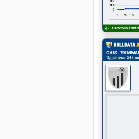
ALLSVENSKAN PÅ TV
GAIS - HAMMARB
Uppdateras 24 tim