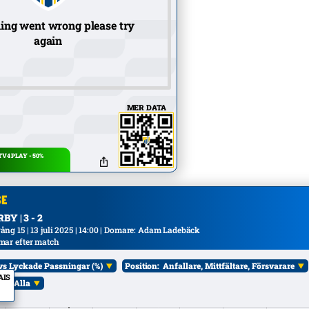
ing went wrong please try
again
MER DATA
V4 PLAY - 50%
Y | 3 - 2
ng 15 | 13 juli 2025 | 14:00 | Domare: Adam Ladebäck
mar efter match
vs Lyckade Passningar (%)
Position:
Anfallare, Mittfältare, Försvarare
AIS
ål:
Alla