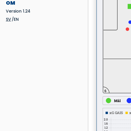
OM
Version 1.24
SV
EN
6
Mål