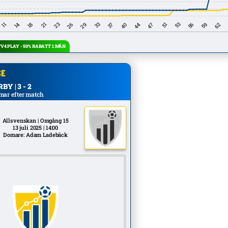
4 PLAY - 50% RABATT 1 MÅN
Y | 3 - 2
mar efter match
Allsvenskan | Omgång 15
13 juli 2025 | 14:00
Domare: Adam Ladebäck