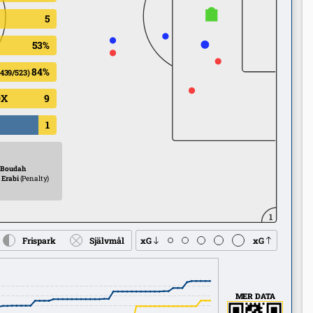
5
53%
84%
(439/523)
OX
9
1
 Boudah
. Erabi
(Penalty)
1
Frispark
Självmål
xG
xG
MER DATA