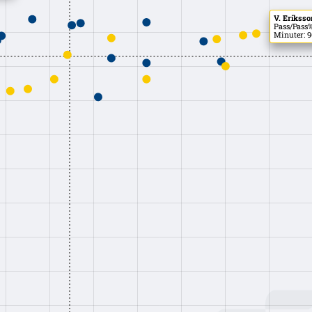
V. Erikss
Pass/Pass%
Minuter: 9