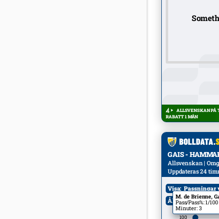
Someth
ALLSVENSKAN PÅ T
RABATT 1 MÅN
GAIS - HAMMARB
Allsvenskan | Omgå
Uppdateras 24 tim
Visa:
Passningar 
M. de Brienne, G
Ålder:
Alla
M
Pass/Pass%: 1/100
Minuter: 3