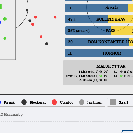
11
PÅ MÅL
47%
BOLLINNEHAV
85%
PASS
(317/375)
20
BOLLKONTAKTER I B
11
HÖRNOR
MÅLSKYTTAR
I. Diabaté
(1-0)
⚽
29`
51`
⚽
(1-1)
A.
(Penalty)
I. Diabaté
(2-1)
⚽
59`
84`
⚽
(3-2)
J
A. Boudri
(3-1)
⚽
80`
På mål
Blockerat
Utanför
I målram
Straff