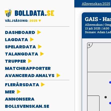
Allsvenskan 2025
GAIS - Ha
VÄLJ SÄSONG:
2025
Allsvenskan | Omg
13 juli 2025 | 14:00
DASHBOARD
Domare
:
Adam Lad
LAGDATA
5
SPELARDATA
TALANGDATA
TRUPPER
MATCHRAPPORTER
AVANCERAD ANALYS
FLERÅRSDATA
MER
ANNONSERA
BOLLSVENSKAN.SE