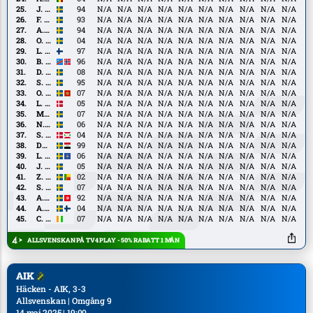
Faye
J.
J. Hammar
94
N/A
N/A
N/A
N/A
N/A
N/A
N/A
N/A
N/A
N/A
Hammar
F.
F. Helander
93
N/A
N/A
N/A
N/A
N/A
N/A
N/A
N/A
N/A
N/A
Helander
A.
A. Lundkvist
94
N/A
N/A
N/A
N/A
N/A
N/A
N/A
N/A
N/A
N/A
Lundkvist
O.
O. Samuelsson
04
N/A
N/A
N/A
N/A
N/A
N/A
N/A
N/A
N/A
N/A
Samuelsson
L.
L. Väisänen
97
N/A
N/A
N/A
N/A
N/A
N/A
N/A
N/A
N/A
N/A
Väisänen
B.
B. Wembangomo
96
N/A
N/A
N/A
N/A
N/A
N/A
N/A
N/A
N/A
N/A
Wembangomo
D.
D. Gashi
08
N/A
N/A
N/A
N/A
N/A
N/A
N/A
N/A
N/A
N/A
Gashi
S.
S. Gustafson
95
N/A
N/A
N/A
N/A
N/A
N/A
N/A
N/A
N/A
N/A
Gustafson
O.
O. Krajina
07
N/A
N/A
N/A
N/A
N/A
N/A
N/A
N/A
N/A
N/A
Krajina
L.
L. Madsen
05
N/A
N/A
N/A
N/A
N/A
N/A
N/A
N/A
N/A
N/A
Madsen
Malte
Malte Ljungkull
07
N/A
N/A
N/A
N/A
N/A
N/A
N/A
N/A
N/A
N/A
Ljungkull
N.
N. Mitrovic
06
N/A
N/A
N/A
N/A
N/A
N/A
N/A
N/A
N/A
N/A
Mitrovic
S.
S. Ngabo
04
N/A
N/A
N/A
N/A
N/A
N/A
N/A
N/A
N/A
N/A
Ngabo
Danilo
Danilo Al Saed
99
N/A
N/A
N/A
N/A
N/A
N/A
N/A
N/A
N/A
N/A
Al
L.
L. Beqiri
06
N/A
N/A
N/A
N/A
N/A
N/A
N/A
N/A
N/A
N/A
Saed
Beqiri
J.
J. Engvall
05
N/A
N/A
N/A
N/A
N/A
N/A
N/A
N/A
N/A
N/A
Engvall
Z.
Z. Inoussa
02
N/A
N/A
N/A
N/A
N/A
N/A
N/A
N/A
N/A
N/A
Inoussa
S.
S. Kondo
07
N/A
N/A
N/A
N/A
N/A
N/A
N/A
N/A
N/A
N/A
Kondo
A.
A. Layouni
92
N/A
N/A
N/A
N/A
N/A
N/A
N/A
N/A
N/A
N/A
Layouni
A.
A. Svanbäck
04
N/A
N/A
N/A
N/A
N/A
N/A
N/A
N/A
N/A
N/A
Svanbäck
C.
C. Wawa
07
N/A
N/A
N/A
N/A
N/A
N/A
N/A
N/A
N/A
N/A
Wawa
ALLSVENSKAN PÅ TV4 PLAY - 50% RABATT 1 MÅN
AIK
Häcken - AIK, 3-3
Allsvenskan | Omgång 9
14 maj 2025 | 19:00