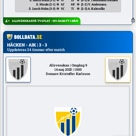
S. Leach Holm
(1-1)
⚽
57`
15`
⚽
(0-1)
B. Tiedemann Hansen
S. Nioule
(2-1)
⚽
61`
68`
⚽
(2-2)
V. Andersson
S. Leach Holm
(3-3)
⚽
91`
71`
⚽
(2-3)
A. Kakoullis
ALLSVENSKAN PÅ TV4 PLAY - 50% RABATT 1 MÅN
HÄCKEN - AIK | 3 - 3
Uppdateras 24 timmar efter match
Allsvenskan | Omgång 9
14 maj 2025 | 19:00
Domare: Kristoffer Karlsson