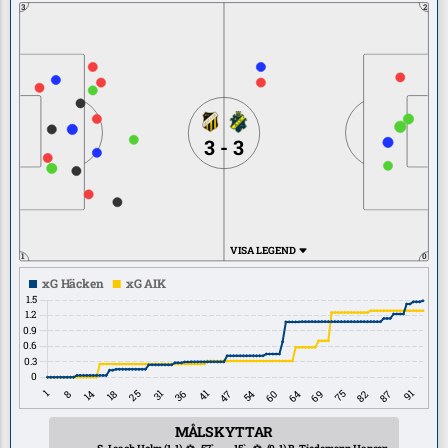
3
2
3 - 3
VISA LEGEND
1
0
MÅLSKYTTAR