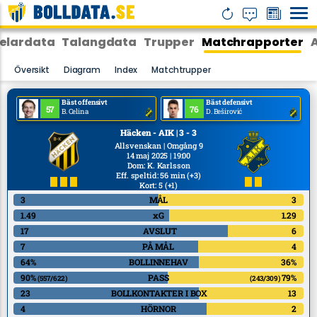
elardata
Talangdata
Trupper
Matchrapporter
Översikt
Diagram
Index
Matchtrupper
Bäst offensivt
Bäst defensivt
57
76
B. Celina
D. Beširović
Häcken - AIK | 3 - 3
Allsvenskan | Omgång 9
14 maj 2025 | 19:00
Dom
:
K. Karlsson
Eff. speltid: 56 min
(+3)
Kort: 5
(+1)
3
MÅL
3
1.49
xG
1.29
17
AVSLUT
6
7
PÅ MÅL
4
64%
BOLLINNEHAV
36%
90%
PASS
79%
(557/622)
(243/309)
23
BOLLKONTAKTER I BOX
13
4
HÖRNOR
2