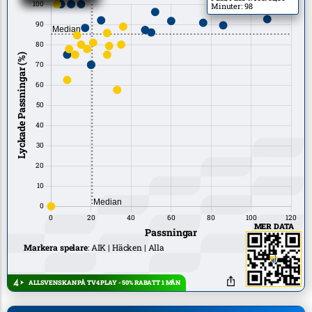
Minuter: 98
MER DATA
Markera spelare
:
AIK
Häcken
Alla
ALLSVENSKAN PÅ TV4 PLAY - 50% RABATT 1 MÅN