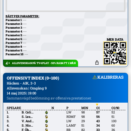
BÄST PER PARAMETER
:
Parameter 1
: ---
Parameter 2
: ---
Parameter 3
: ---
Parameter 4
: ---
Parameter 5
: ---
Parameter 6
: ---
MER DATA
Parameter 7
: ---
Parameter 8
: ---
Parameter 9
: ---
Parameter 10
: ---
ALLSVENSKAN PÅ TV4 PLAY - 50% RABATT 1 MÅN
KALIBRERAS
OFFENSIVT INDEX (0–100)
Häcken - AIK, 3-3
Allsvenskan | Omgång 9
14 maj 2025 | 19:00
Sammanvägd bedömning av offensiva prestationer.
SPELARE
N
P
MIN
OI
OI/90
B.
B. Celina
LW
98
57
52
Celina
S. Leach
S. Leach Holm
RDMF
98
56
51
Holm
V.
V. Andersson
LW
29
43
100
Andersson
S.
S. Nioule
LAMF
51
34
60
Nioule
F.
F. Öhman
RB
82
33
36