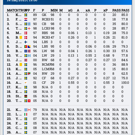
MATCHTRUPP
N
F
P
MIN
M
xG
A
xA
P
xP
PASS
PASS%
K.
K. Nordfeldt
89
GK
98
0
0
0
0
0
0
20
85.0
Nordfeldt
F.
F. Benković
97
RCB3
51
0
0
0
0
0
0
18
77.8
Benković
S.
S. Papagiannopoulos
90
CB
98
0
0
0
0
0
0
35
80.0
Papagiannopoulos
T.
T. Isherwood
98
LCB3
98
0
0
0
0
0
0
28
85.7
Isherwood
M.
M. Thychosen
97
RB5
98
0
0.06
1
0.13
1
0.19
28
75.0
Thychosen
B.
B. Tiedemann Hansen
94
RCB3
47
1
0.26
0
0
1
0.26
21
81.0
Tiedemann
J.
J. Uronen
94
LB5
3
0
0
0
0
0
0
0
0
Hansen
Uronen
D.
D. Beširović
94
LB5
95
0
0
0
0.06
0
0.06
29
79.3
Beširović
B.
B. Celina
96
LW
98
0
0.04
1
0.26
1
0.30
33
57.6
Celina
V.
V. Andersson
04
LW
29
1
0.13
1
0.55
2
0.68
9
77.8
Andersson
J.
J. Hove
00
RW
68
0
0
0
0.27
0
0.27
13
84.6
Hove
A.
A. Salétros
96
RCMF
98
0
0
0
0
0
0
36
88.9
Salétros
K.
K. Karlsson
05
LCMF
68
0
0
0
0
0
0
15
80.0
Karlsson
A.
A. Fesshaie
04
RW
29
0
0
0
0
0
0
8
62.5
Fesshaie
J.
J. Guidetti
92
CF
68
0
0.27
0
0
0
0.27
12
75.0
Guidetti
A.
A. Kakoullis
01
CF
29
1
0.55
0
0
1
0.55
3
100.0
Kakoullis
K.
K. Joelsson
98
N/A
0
0
0
0
0
0
0
0
0
Joelsson
E.
E. Laan
08
N/A
0
0
0
0
0
0
0
0
0
Laan
Stanley
Stanley Wilson
06
N/A
0
0
0
0
0
0
0
0
0
Wilson
T.
T. Ayari
05
N/A
0
0
0
0
0
0
0
0
0
Ayari
K.
K. Stamatopoulos
79
N/A
N/A
N/A
N/A
N/A
N/A
N/A
N/A
N/A
N/A
Stamatopoulos
L.
L. Camara
07
N/A
N/A
N/A
N/A
N/A
N/A
N/A
N/A
N/A
N/A
Camara
Y.
Y. Geiger
07
N/A
N/A
N/A
N/A
N/A
N/A
N/A
N/A
N/A
N/A
Geiger
F.
F. Nissen
05
N/A
N/A
N/A
N/A
N/A
N/A
N/A
N/A
N/A
N/A
Nissen
C.
C. Pavey
08
N/A
N/A
N/A
N/A
N/A
N/A
N/A
N/A
N/A
N/A
Pavey
A.
A. Tinde Teribe
07
N/A
N/A
N/A
N/A
N/A
N/A
N/A
N/A
N/A
N/A