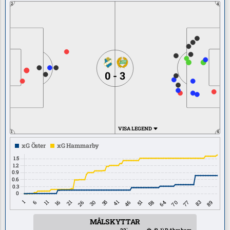
2
4
0 - 3
VISA LEGEND
1
4
MÅLSKYTTAR