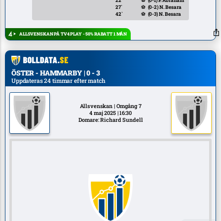
22`
⚽
(0-1)
P. Abraham
27`
⚽
(0-2)
N. Besara
42`
⚽
(0-3)
N. Besara
ALLSVENSKAN PÅ TV4 PLAY - 50% RABATT 1 MÅN
ÖSTER - HAMMARBY | 0 - 3
Uppdateras 24 timmar efter match
Allsvenskan | Omgång 7
4 maj 2025 | 16:30
Domare: Richard Sundell