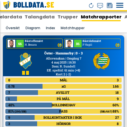
elardata
Talangdata
Trupper
Matchrapporter
Översikt
Diagram
Index
Matchtrupper
Bäst offensivt
Bäst defensivt
66
86
N. Besara
P. Vagić
Öster - Hammarby | 0 - 3
Allsvenskan | Omgång 7
4 maj 2025 | 16:30
Dom
:
R. Sundell
Eff. speltid: 61 min
(+8)
Kort: 2
(-2)
0
MÅL
3
0.78
xG
1.66
7
AVSLUT
18
1
PÅ MÅL
9
40%
BOLLINNEHAV
60%
81%
PASS
88%
(290/358)
(586/667)
9
BOLLKONTAKTER I BOX
27
3
HÖRNOR
8