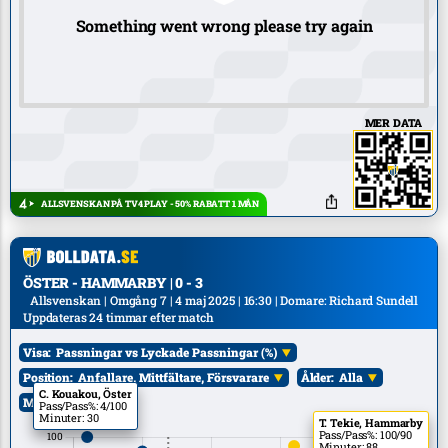
Something went wrong please try again
MER DATA
ALLSVENSKAN PÅ TV4 PLAY - 50% RABATT 1 MÅN
ÖSTER - HAMMARBY | 0 - 3
Allsvenskan | Omgång 7 | 4 maj 2025 | 16:30 | Domare: Richard Sundell
Uppdateras 24 timmar efter match
Visa:
Passningar vs Lyckade Passningar (%)
Position:
Anfallare, Mittfältare, Försvarare
Ålder:
Alla
C. Kouakou, Öster
Mål:
Alla
Pass/Pass%: 4/100
Minuter: 30
T. Tekie, Hammarby
Pass/Pass%: 100/90
Minuter: 88