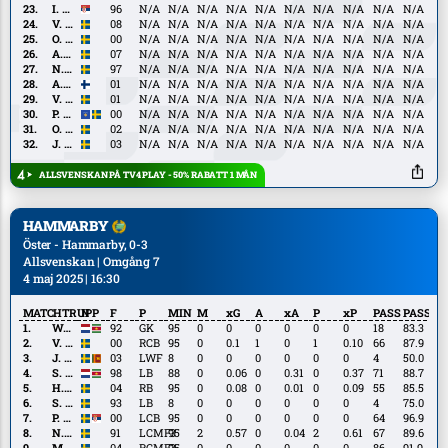
Adjei
I.
I. Kričak
96
N/A
N/A
N/A
N/A
N/A
N/A
N/A
N/A
N/A
N/A
Kričak
V.
V. Lind
08
N/A
N/A
N/A
N/A
N/A
N/A
N/A
N/A
N/A
N/A
Lind
O.
O. Gabrielsson
00
N/A
N/A
N/A
N/A
N/A
N/A
N/A
N/A
N/A
N/A
Gabrielsson
A.
A. Shakir
07
N/A
N/A
N/A
N/A
N/A
N/A
N/A
N/A
N/A
N/A
Shakir
N.
N. Söderberg
97
N/A
N/A
N/A
N/A
N/A
N/A
N/A
N/A
N/A
N/A
Söderberg
A.
A. Suhonen
01
N/A
N/A
N/A
N/A
N/A
N/A
N/A
N/A
N/A
N/A
Suhonen
V.
V. George Poppler
01
N/A
N/A
N/A
N/A
N/A
N/A
N/A
N/A
N/A
N/A
George
P.
P. Sejdiu
00
N/A
N/A
N/A
N/A
N/A
N/A
N/A
N/A
N/A
N/A
Poppler
Sejdiu
O.
O. Uddenäs
02
N/A
N/A
N/A
N/A
N/A
N/A
N/A
N/A
N/A
N/A
Uddenäs
J.
J. Voelkerling Persson
03
N/A
N/A
N/A
N/A
N/A
N/A
N/A
N/A
N/A
N/A
Voelkerling
Persson
ALLSVENSKAN PÅ TV4 PLAY - 50% RABATT 1 MÅN
HAMMARBY
Öster - Hammarby, 0-3
Allsvenskan | Omgång 7
4 maj 2025 | 16:30
MATCHTRUPP
N
F
P
MIN
M
xG
A
xA
P
xP
PASS
PASS%
W.
W. Hahn
92
GK
95
0
0
0
0
0
0
18
83.3
Hahn
V.
V. Eriksson
00
RCB
95
0
0.1
1
0
1
0.10
66
87.9
Eriksson
J.
J. Karlsson
03
LWF
8
0
0
0
0
0
0
4
50.0
Karlsson
S.
S. Pinas
98
LB
88
0
0.06
0
0.31
0
0.37
71
88.7
Pinas
H.
H. Skoglund
04
RB
95
0
0.08
0
0.01
0
0.09
55
85.5
Skoglund
S.
S. Strand
93
LB
8
0
0
0
0
0
0
4
75.0
Strand
P.
P. Vagić
00
LCB
95
0
0
0
0
0
0
64
96.9
Vagić
N.
N. Besara
91
LCMF3
95
2
0.57
0
0.04
2
0.61
67
89.6
Besara
M.
M. Karlsson
04
RCMF3
95
0
0
0
0
0
0
86
91.9