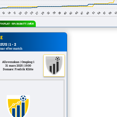
4 PLAY - 50% RABATT 1 MÅN
S | 1 - 2
mar efter match
Allsvenskan | Omgång 1
31 mars 2025 | 19:00
Domare: Fredrik Klitte