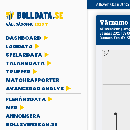
Allsvenskan 2025
Värnamo - 
VÄLJ SÄSONG:
2025
Allsvenskan | Omg
31 mars 2025 | 19:0
DASHBOARD
Domare
:
Fredrik Kl
LAGDATA
3
SPELARDATA
TALANGDATA
TRUPPER
MATCHRAPPORTER
AVANCERAD ANALYS
FLERÅRSDATA
MER
ANNONSERA
BOLLSVENSKAN.SE