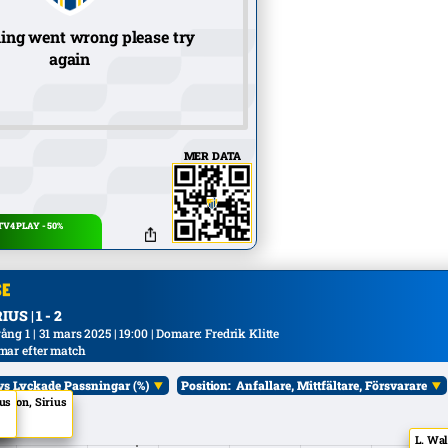
ing went wrong please try
again
MER DATA
V4 PLAY - 50%
S | 1 - 2
g 1 | 31 mars 2025 | 19:00 | Domare: Fredrik Klitte
mar efter match
vs Lyckade Passningar (%)
Position:
Anfallare, Mittfältare, Försvarare
o
rsson, Sirius
ius
ål:
Alla
L. Wal