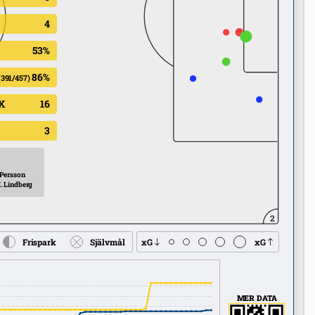
4
53%
86%
(391/457)
X
16
3
 Persson
. Lindberg
2
Frispark
Självmål
xG
xG
MER DATA