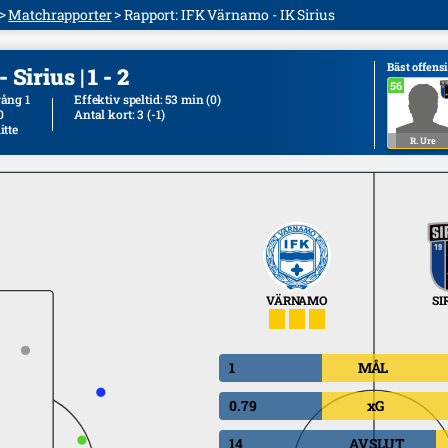
Matchrapporter
Rapport: IFK Värnamo - IK Sirius
Bäst offens
Sirius | 1 - 2
56
56
ång 1
Effektiv speltid: 53 min
(0)
0
Antal kort: 3
(-1)
itte
R. Ure
VÄRNAMO
SI
1
MÅL
0.79
xG
14
AVSLUT