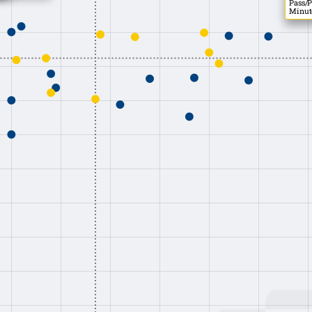
Pass/P
Minute