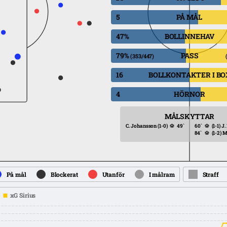
5
PÅ MÅL
47%
BOLLINNEHAV
79%
PASS
(353/447)
16
BOLLKONTAKTER I BO
4
HÖRNOR
MÅLSKYTTAR
C. Johansson
(1-0)
⚽
49`
60`
⚽
(1-1)
J.
84`
⚽
(1-2)
M
På mål
Blockerat
Utanför
I målram
Straff