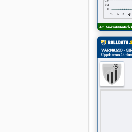
ALLSVENSKAN PÅ TV
VÄRNAMO - SIRIU
Uppdateras 24 tim