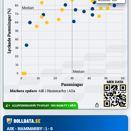
MER DATA
Markera spelare
:
AIK
Hammarby
Alla
ALLSVENSKAN PÅ TV4 PLAY - 50% RABATT 1 MÅN
AIK - HAMMARBY | 1 - 0