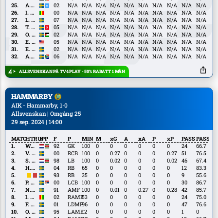
Nikko
Modesto
A.
A. Ali
02
N/A
N/A
N/A
N/A
N/A
N/A
N/A
N/A
N/A
N/A
Ali
I.
I. Coulibaly
00
N/A
N/A
N/A
N/A
N/A
N/A
N/A
N/A
N/A
N/A
Coulibaly
L.
L. Järeteg
07
N/A
N/A
N/A
N/A
N/A
N/A
N/A
N/A
N/A
N/A
Järeteg
T.
T. Ayari
05
N/A
N/A
N/A
N/A
N/A
N/A
N/A
N/A
N/A
N/A
Ayari
O.
O. Faraj
02
N/A
N/A
N/A
N/A
N/A
N/A
N/A
N/A
N/A
N/A
Faraj
E.
E. Gono
05
N/A
N/A
N/A
N/A
N/A
N/A
N/A
N/A
N/A
N/A
Gono
E.
E. Ring
02
N/A
N/A
N/A
N/A
N/A
N/A
N/A
N/A
N/A
N/A
Ring
A.
A. Stoch Rydell
06
N/A
N/A
N/A
N/A
N/A
N/A
N/A
N/A
N/A
N/A
Stoch
Rydell
ALLSVENSKAN PÅ TV4 PLAY - 50% RABATT 1 MÅN
HAMMARBY
AIK - Hammarby, 1-0
Allsvenskan | Omgång 25
29 sep. 2024 | 14:00
MATCHTRUPP
N
F
P
MIN
M
xG
A
xA
P
xP
PASS
PASS%
W.
W. Hahn
92
GK
100
0
0
0
0
0
0
24
66.7
Hahn
V.
V. Eriksson
00
RCB
100
0
0.27
0
0
0
0.27
51
76.5
Eriksson
S.
S. Pinas
98
LB
100
0
0.02
0
0
0
0.02
46
67.4
Pinas
H.
H. Skoglund
04
RB
65
0
0
0
0
0
0
12
83.3
Skoglund
S.
S. Strand
93
RB
35
0
0
0
0
0
0
9
55.6
Strand
P.
P. Vagić
00
LCB
100
0
0
0
0
0
0
30
86.7
Vagić
N.
N. Besara
91
AMF
100
0
0.01
0
0.27
0
0.28
42
85.7
Besara
I.
I. Fofana
02
RAMF
53
0
0
0
0
0
0
24
75.0
Fofana
F.
F. Hammar
01
LDMF
96
0
0
0
0
0
0
47
76.6
Hammar
O.
O. Johansson
95
LAMF
12
0
0
0
0
0
0
1
0