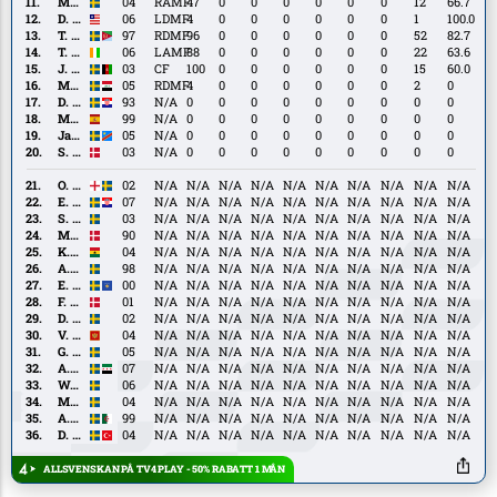
Johansson
M.
M. Karlsson
04
RAMF
47
0
0
0
0
0
0
12
66.7
Karlsson
D.
D. Teah
06
LDMF
4
0
0
0
0
0
0
1
100.0
Teah
T.
T. Tekie
97
RDMF
96
0
0
0
0
0
0
52
82.7
Tekie
T.
T. Bazoumana
06
LAMF
88
0
0
0
0
0
0
22
63.6
Bazoumana
J.
J. Erabi
03
CF
100
0
0
0
0
0
0
15
60.0
Erabi
Montader
Montader Madjed
05
RDMF
4
0
0
0
0
0
0
2
0
Madjed
D.
D. Blažević
93
N/A
0
0
0
0
0
0
0
0
0
Blažević
Marc
Marc Llinares
99
N/A
0
0
0
0
0
0
0
0
0
Llinares
Jardell
Jardell Kanga
05
N/A
0
0
0
0
0
0
0
0
0
Kanga
S.
S. Clemmensen
03
N/A
0
0
0
0
0
0
0
0
0
Clemmensen
O.
O. Dovin
02
N/A
N/A
N/A
N/A
N/A
N/A
N/A
N/A
N/A
N/A
Dovin
E.
E. Fischerström
07
N/A
N/A
N/A
N/A
N/A
N/A
N/A
N/A
N/A
N/A
Fischerström
S.
S. Selin
03
N/A
N/A
N/A
N/A
N/A
N/A
N/A
N/A
N/A
N/A
Selin
M.
M. Fenger
90
N/A
N/A
N/A
N/A
N/A
N/A
N/A
N/A
N/A
N/A
Fenger
K.
K. Gyamfi
04
N/A
N/A
N/A
N/A
N/A
N/A
N/A
N/A
N/A
N/A
Gyamfi
A.
A. Kralj
98
N/A
N/A
N/A
N/A
N/A
N/A
N/A
N/A
N/A
N/A
Kralj
E.
E. Kurtulus
00
N/A
N/A
N/A
N/A
N/A
N/A
N/A
N/A
N/A
N/A
Kurtulus
F.
F. Winther
01
N/A
N/A
N/A
N/A
N/A
N/A
N/A
N/A
N/A
N/A
Winther
D.
D. Collander
02
N/A
N/A
N/A
N/A
N/A
N/A
N/A
N/A
N/A
N/A
Collander
V.
V. Djukanović
04
N/A
N/A
N/A
N/A
N/A
N/A
N/A
N/A
N/A
N/A
Djukanović
G.
G. Elezaj
05
N/A
N/A
N/A
N/A
N/A
N/A
N/A
N/A
N/A
N/A
Elezaj
A.
A. Lahdo
07
N/A
N/A
N/A
N/A
N/A
N/A
N/A
N/A
N/A
N/A
Lahdo
W.
W. Lindberg Uhrström
06
N/A
N/A
N/A
N/A
N/A
N/A
N/A
N/A
N/A
N/A
Lindberg
M.
M. Rafferty
04
N/A
N/A
N/A
N/A
N/A
N/A
N/A
N/A
N/A
N/A
Uhrström
Rafferty
A.
A. Boudah
99
N/A
N/A
N/A
N/A
N/A
N/A
N/A
N/A
N/A
N/A
Boudah
D.
D. Gül
04
N/A
N/A
N/A
N/A
N/A
N/A
N/A
N/A
N/A
N/A
Gül
ALLSVENSKAN PÅ TV4 PLAY - 50% RABATT 1 MÅN