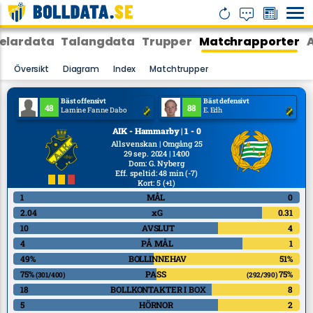
elardata
Talangdata
Trupper
Matchrapporter
Översikt
Diagram
Index
Matchtrupper
Bäst offensivt
Bäst defensivt
48
88
Lamine Fanne Dabo
E. Edh
AIK - Hammarby | 1 - 0
Allsvenskan | Omgång 25
29 sep. 2024 | 14:00
Dom
:
G. Nyberg
Eff. speltid: 48 min
(-7)
Kort: 5
(+1)
1
MÅL
0
2.04
xG
0.31
10
AVSLUT
4
4
PÅ MÅL
1
49%
BOLLINNEHAV
51%
75%
PASS
75%
(301/400)
(292/390)
18
BOLLKONTAKTER I BOX
8
5
HÖRNOR
2