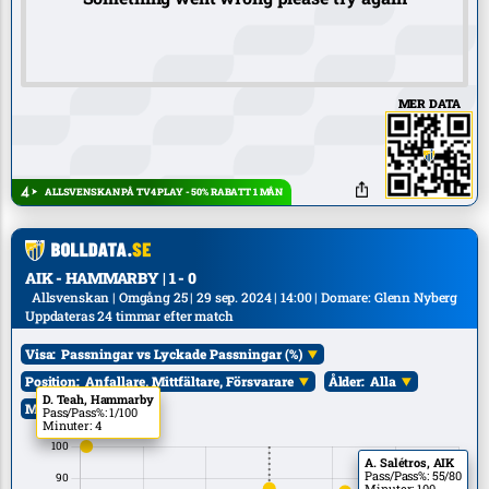
MER DATA
ALLSVENSKAN PÅ TV4 PLAY - 50% RABATT 1 MÅN
AIK - HAMMARBY | 1 - 0
Allsvenskan | Omgång 25 | 29 sep. 2024 | 14:00 | Domare: Glenn Nyberg
Uppdateras 24 timmar efter match
Visa:
Passningar vs Lyckade Passningar (%)
Position:
Anfallare, Mittfältare, Försvarare
Ålder:
Alla
D. Teah, Hammarby
Mål:
Alla
Pass/Pass%: 1/100
Minuter: 4
A. Salétros, AIK
Pass/Pass%: 55/80
Minuter: 100