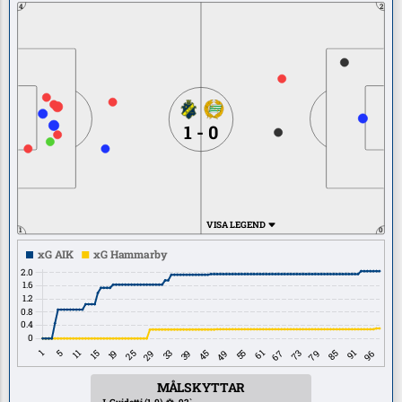
4
2
1 - 0
VISA LEGEND
1
0
MÅLSKYTTAR