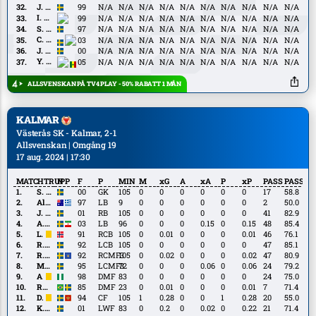
Magnusson
J.
J. Ali
99
N/A
N/A
N/A
N/A
N/A
N/A
N/A
N/A
N/A
N/A
Ali
I.
I. Diabaté
99
N/A
N/A
N/A
N/A
N/A
N/A
N/A
N/A
N/A
N/A
Diabaté
S.
S. Gefvert
97
N/A
N/A
N/A
N/A
N/A
N/A
N/A
N/A
N/A
N/A
Gefvert
C.
C. Jebara
03
N/A
N/A
N/A
N/A
N/A
N/A
N/A
N/A
N/A
N/A
Jebara
J.
J. Johansson
00
N/A
N/A
N/A
N/A
N/A
N/A
N/A
N/A
N/A
N/A
Johansson
Y.
Y. Sanyang
05
N/A
N/A
N/A
N/A
N/A
N/A
N/A
N/A
N/A
N/A
Sanyang
ALLSVENSKAN PÅ TV4 PLAY - 50% RABATT 1 MÅN
KALMAR
Västerås SK - Kalmar, 2-1
Allsvenskan | Omgång 19
17 aug. 2024 | 17:30
MATCHTRUPP
N
F
P
MIN
M
xG
A
xA
P
xP
PASS
PASS%
S.
S. Brolin
00
GK
105
0
0
0
0
0
0
17
58.8
Brolin
Alex
Alex Gersbach
97
LB
9
0
0
0
0
0
0
2
50.0
Gersbach
J.
J. Karlsson
01
RB
105
0
0
0
0
0
0
41
82.9
Karlsson
A.
A. Motaraghebjafarpour
03
LB
96
0
0
0
0.15
0
0.15
48
85.4
Motaraghebjafarpour
L.
L. Sætra
91
RCB
105
0
0.01
0
0
0
0.01
46
76.1
Sætra
R.
R. Sjöstedt
92
LCB
105
0
0
0
0
0
0
47
85.1
Sjöstedt
R.
R. Gojani
92
RCMF3
105
0
0.02
0
0
0
0.02
47
80.9
Gojani
M.
M. Hallberg
95
LCMF3
72
0
0
0
0.06
0
0.06
24
79.2
Hallberg
A.
A. Magashy
98
DMF
83
0
0
0
0
0
0
24
75.0
Magashy
Romário
Romário
85
DMF
23
0
0.01
0
0
0
0.01
7
71.4
D.
D. Islamović
94
CF
105
1
0.28
0
0
1
0.28
20
55.0
Islamović
K.
K. Jensen
01
LWF
83
0
0.2
0
0.02
0
0.22
21
71.4