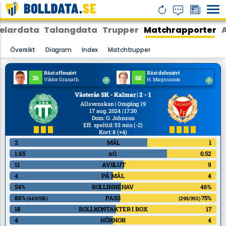
elardata
Talangdata
Trupper
Matchrapporter
Översikt
Diagram
Index
Matchtrupper
Bäst offensivt
Bäst defensivt
36
68
Viktor Granath
H. Magnusson
Västerås SK - Kalmar | 2 - 1
Allsvenskan | Omgång 19
17 aug. 2024 | 17:30
Dom
:
O. Johnson
Eff. speltid: 53 min
(-2)
Kort: 8
(+4)
2
MÅL
1
1.65
xG
0.52
11
AVSLUT
9
4
PÅ MÅL
4
54%
BOLLINNEHAV
46%
86%
PASS
75%
(443/516)
(295/392)
18
BOLLKONTAKTER I BOX
17
4
HÖRNOR
4