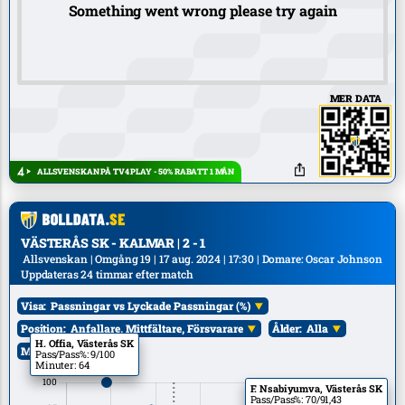
Something went wrong please try again
MER DATA
ALLSVENSKAN PÅ TV4 PLAY - 50% RABATT 1 MÅN
VÄSTERÅS SK - KALMAR | 2 - 1
Allsvenskan | Omgång 19 | 17 aug. 2024 | 17:30 | Domare: Oscar Johnson
Uppdateras 24 timmar efter match
Visa:
Passningar vs Lyckade Passningar (%)
Position:
Anfallare, Mittfältare, Försvarare
Ålder:
Alla
H. Offia, Västerås SK
Mål:
Alla
Pass/Pass%: 9/100
Minuter: 64
F. Nsabiyumva, Västerås SK
Pass/Pass%: 70/91,43