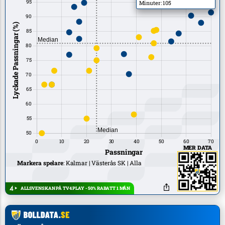
Minuter: 105
MER DATA
Markera spelare
:
Kalmar
Västerås SK
Alla
ALLSVENSKAN PÅ TV4 PLAY - 50% RABATT 1 MÅN