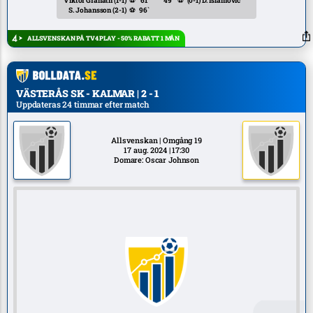
Viktor Granath
(1-1)
⚽
61`
49`
⚽
(0-1)
D. Islamović
S. Johansson
(2-1)
⚽
96`
ALLSVENSKAN PÅ TV4 PLAY - 50% RABATT 1 MÅN
VÄSTERÅS SK - KALMAR | 2 - 1
Uppdateras 24 timmar efter match
Allsvenskan | Omgång 19
17 aug. 2024 | 17:30
Domare: Oscar Johnson