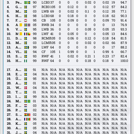
Bouzaiene
Pedro
Pedro Ribeiro
90
LCB3
37
0
0
0
0.02
0
0.02
19
94.7
Ribeiro
G.
G. Granath
97
RCB3
105
0
0.12
0
0
0
0.12
57
84.2
Granath
M.
M. Larsson
03
LWB
69
0
0.02
0
0.1
0
0.12
35
77.1
Larsson
H.
H. Magnusson
98
LCB3
68
0
0.18
0
0
0
0.18
62
90.3
Magnusson
F.
F. Nsabiyumva
95
CB
105
0
0.09
0
0
0
0.09
70
91.4
Nsabiyumva
A.
A. Thongla-Iad Warneryd
05
RWB
34
0
0
0
0
0
0
13
76.9
Thongla-
V.
V. Wernersson
95
LWB
36
0
0
0
0.05
0
0.05
15
93.3
Iad
Wernersson
M.
M. Ahlinvi
99
LWF
41
0
0.05
0
0
0
0.05
13
84.6
Warneryd
Ahlinvi
D.
D. Ask
98
RCMF
105
0
0.06
0
0.12
0
0.18
54
81.5
Ask
M.
M. Linday
03
LCMF
105
0
0
0
0.02
0
0.02
66
87.9
Linday
A.
A. Boudah
99
LWF
64
0
0
0
0
0
0
17
88.2
Boudah
Viktor
Viktor Granath
94
CF
105
1
0.99
0
0
1
0.99
6
66.7
Granath
S.
S. Johansson
93
RWF
41
1
0.02
0
0.21
1
0.23
17
82.4
Johansson
H.
H. Offia
99
RWF
64
0
0
0
0.18
0
0.18
9
100.0
Offia
A.
A. Fagerström
91
N/A
N/A
N/A
N/A
N/A
N/A
N/A
N/A
N/A
N/A
Fagerström
E.
E. Wahl
04
N/A
N/A
N/A
N/A
N/A
N/A
N/A
N/A
N/A
N/A
Wahl
Ü.
Ü. Aras
95
N/A
N/A
N/A
N/A
N/A
N/A
N/A
N/A
N/A
N/A
Aras
A.
A. Douglas
01
N/A
N/A
N/A
N/A
N/A
N/A
N/A
N/A
N/A
N/A
Douglas
W.
W. Kaastrup
04
N/A
N/A
N/A
N/A
N/A
N/A
N/A
N/A
N/A
N/A
Kaastrup
T.
T. Hartzell
01
N/A
N/A
N/A
N/A
N/A
N/A
N/A
N/A
N/A
N/A
Hartzell
I.
I. Jönsson
99
N/A
N/A
N/A
N/A
N/A
N/A
N/A
N/A
N/A
N/A
Jönsson
M.
M. Marqués
01
N/A
N/A
N/A
N/A
N/A
N/A
N/A
N/A
N/A
N/A
Marqués
F.
F. Smand
03
N/A
N/A
N/A
N/A
N/A
N/A
N/A
N/A
N/A
N/A
Smand
P.
P. Åslund
02
N/A
N/A
N/A
N/A
N/A
N/A
N/A
N/A
N/A
N/A
Åslund
S.
S. Asoma
02
N/A
N/A
N/A
N/A
N/A
N/A
N/A
N/A
N/A
N/A
Asoma
A.
A. Coulibaly
96
N/A
N/A
N/A
N/A
N/A
N/A
N/A
N/A
N/A
N/A
Coulibaly
K.
K. Gunnarsson
05
N/A
N/A
N/A
N/A
N/A
N/A
N/A
N/A
N/A
N/A
Gunnarsson
A.
A. Lindelöv
05
N/A
N/A
N/A
N/A
N/A
N/A
N/A
N/A
N/A
N/A
Lindelöv
J.
J. Magnusson
04
N/A
N/A
N/A
N/A
N/A
N/A
N/A
N/A
N/A
N/A