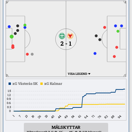
2
3
2 - 1
VISA LEGEND
2
1
MÅLSKYTTAR