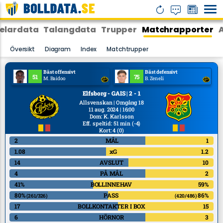
elardata
Talangdata
Trupper
Matchrapporter
Översikt
Diagram
Index
Matchtrupper
Bäst offensivt
Bäst defensivt
51
75
M. Baidoo
B. Zeneli
Elfsborg - GAIS | 2 - 1
Allsvenskan | Omgång 18
11 aug. 2024 | 16:00
Dom
:
K. Karlsson
Eff. speltid: 51 min
(-4)
Kort: 4
(0)
2
MÅL
1
1.08
xG
1.2
14
AVSLUT
10
4
PÅ MÅL
2
41%
BOLLINNEHAV
59%
80%
PASS
86%
(261/326)
(420/486)
17
BOLLKONTAKTER I BOX
15
6
HÖRNOR
3