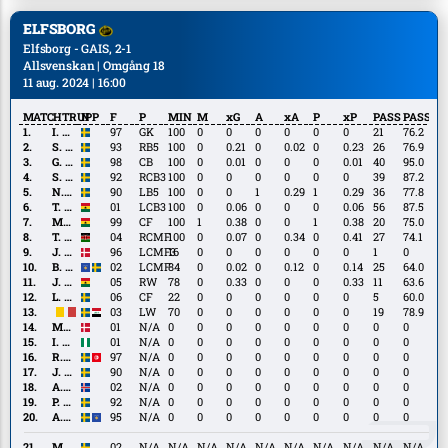
ELFSBORG
Elfsborg - GAIS, 2-1
Allsvenskan | Omgång 18
11 aug. 2024 | 16:00
MATCHTRUPP
N
F
P
MIN
M
xG
A
xA
P
xP
PASS
PASS%
I.
I. Pettersson
97
GK
100
0
0
0
0
0
0
21
76.2
Pettersson
S.
S. Hedlund
93
RB5
100
0
0.21
0
0.02
0
0.23
26
76.9
Hedlund
G.
G. Henriksson
98
CB
100
0
0.01
0
0
0
0.01
40
95.0
Henriksson
S.
S. Holmén
92
RCB3
100
0
0
0
0
0
0
39
87.2
Holmén
N.
N. Hult
90
LB5
100
0
0
1
0.29
1
0.29
36
77.8
Hult
T.
T. Yegbe
01
LCB3
100
0
0.06
0
0
0
0.06
56
87.5
Yegbe
M.
M. Baidoo
99
CF
100
1
0.38
0
0
1
0.38
20
75.0
Baidoo
T.
T. Ouma
04
RCMF
100
0
0.07
0
0.34
0
0.41
27
74.1
Ouma
J.
J. Thomasen
96
LCMF3
16
0
0
0
0
0
0
1
0
Thomasen
B.
B. Zeneli
02
LCMF
84
0
0.02
0
0.12
0
0.14
25
64.0
Zeneli
J.
J. Abdulai
05
RW
78
0
0.33
0
0
0
0.33
11
63.6
Abdulai
L.
L. Östman
06
CF
22
0
0
0
0
0
0
5
60.0
Östman
A.
A. Qasem
03
LW
70
0
0
0
0
0
0
19
78.9
Qasem
M.
M. Bundgaard Sørensen
01
N/A
0
0
0
0
0
0
0
0
0
Bundgaard
I.
I. Buhari
01
N/A
0
0
0
0
0
0
0
0
0
Sørensen
Buhari
R.
R. Kaib
97
N/A
0
0
0
0
0
0
0
0
0
Kaib
J.
J. Larsson
90
N/A
0
0
0
0
0
0
0
0
0
Larsson
A.
A. Baldursson
02
N/A
0
0
0
0
0
0
0
0
0
Baldursson
P.
P. Frick
92
N/A
0
0
0
0
0
0
0
0
0
Frick
A.
A. Zeneli
95
N/A
0
0
0
0
0
0
0
0
0
Zeneli
M.
M. Uppenberg
02
N/A
N/A
N/A
N/A
N/A
N/A
N/A
N/A
N/A
N/A