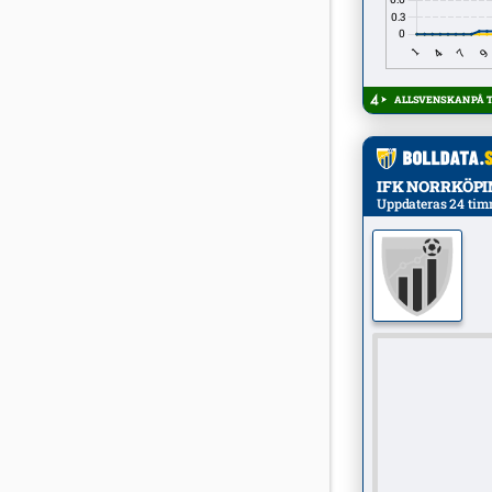
ALLSVENSKAN PÅ TV
IFK NORRKÖPING
Uppdateras 24 tim