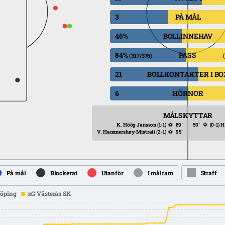
3
PÅ MÅL
46%
BOLLINNEHAV
84%
PASS
(317/376)
21
BOLLKONTAKTER I BO
6
HÖRNOR
MÅLSKYTTAR
K. Höög Jansson
(1-1)
⚽
89`
50`
⚽
(0-1)
H.
V. Hammershøy-Mistrati
(2-1)
⚽
95`
På mål
Blockerat
Utanför
I målram
Straff