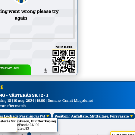
ing went wrong please try
again
MER DATA
V4 PLAY - 50%
 - VÄSTERÅS SK | 2 - 1
ng 18 | 10 aug. 2024 | 15:00 | Domare: Granit Maqedonci
mar efter match
vs Lyckade Passningar (%)
Position:
Anfallare, Mittfältare, Försvarare
ästerås SK
A. Eriksson, IFK Norrköping
ål:
Alla
Pass/Pass%: 24/100
Minuter: 83
H. Magnusson,