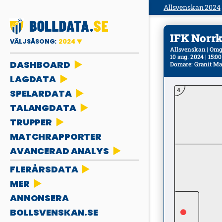
Allsvenskan 2024
IFK Norrkö
VÄLJ SÄSONG:
2024
Allsvenskan | Omg
10 aug. 2024 | 15:00
DASHBOARD
Domare
:
Granit M
LAGDATA
4
SPELARDATA
TALANGDATA
TRUPPER
MATCHRAPPORTER
AVANCERAD ANALYS
FLERÅRSDATA
MER
ANNONSERA
BOLLSVENSKAN.SE