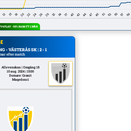
4 PLAY - 50% RABATT 1 MÅN
 - VÄSTERÅS SK | 2 - 1
mar efter match
Allsvenskan | Omgång 18
10 aug. 2024 | 15:00
Domare: Granit
Maqedonci