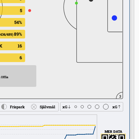
5
54%
89%
(434/489)
X
16
6
 Offia
3
Frispark
Självmål
xG
xG
MER DATA