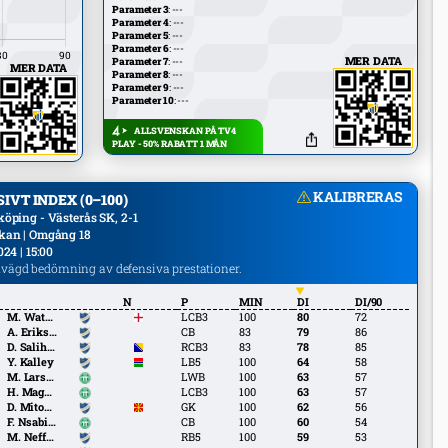
Parameter 3
: ---
Parameter 4
: ---
Parameter 5
: ---
Parameter 6
: ---
MER DATA
Parameter 7
: ---
MER DATA
Parameter 8
: ---
Parameter 9
: ---
Parameter 10
: ---
ALLSVENSKAN PÅ TV4
PLAY - 50% RABATT 1 MÅN
KALIBRERAS
IVT INDEX (0–100)
köping - Västerås SK, 2-1
kan | Omgång 18
024 | 15:00
gd bedömning av defensiva prestationer.
N
P
MIN
DI
DI/90
M.
M. Watson
LCB3
100
80
72
Watson
A.
A. Eriksson
CB
83
79
86
Eriksson
D.
D. Salihović
RCB3
83
78
85
Salihović
Y. Kalley
Y. Kalley
LB5
100
64
58
M.
M. Larsson
LWB
100
63
57
Larsson
H.
H. Magnusson
LCB3
100
63
57
Magnusson
D. Mitov
D. Mitov Nilsson
GK
100
62
56
Nilsson
F.
F. Nsabiyumva
CB
100
60
54
Nsabiyumva
M.
M. Neffati
RB5
100
59
53