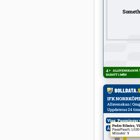
Someth
ALLSVENSKAN PÅ T
RABATT 1 MÅN
IFK NORRKÖPING
Allsvenskan | Omgå
Uppdateras 24 tim
Visa:
Passningar 
Pedro Ribeiro, V
Ålder:
Alla
M
Pass/Pass%: 1/100
Minuter: 9