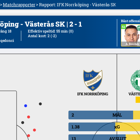
Matchrapporter
Rapport: IFK Norrköping - Västerås SK Fotboll
Bäst offens
ping - Västerås SK | 2 - 1
51
51
ång 18
Effektiv speltid: 55 min
(0)
Antal kort: 2
(-2)
aqedonci
A. Boudah
IFK NORRKÖPING
VÄSTE
2
MÅL
1.38
xG
13
AVSLUT