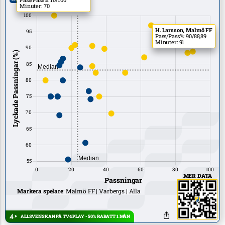
Minuter: 70
H. Larsson, Malmö FF
Pass/Pass%: 90/88,89
Minuter: 91
MER DATA
Markera spelare
:
Malmö FF
Varbergs
Alla
ALLSVENSKAN PÅ TV4 PLAY - 50% RABATT 1 MÅN