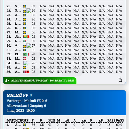
Pektas
V.
V. Dryselius
03
N/A
N/A
N/A
N/A
N/A
N/A
N/A
N/A
N/A
N/A
Dryselius
S.
S. Lukić
79
N/A
N/A
N/A
N/A
N/A
N/A
N/A
N/A
N/A
N/A
Lukić
A.
A. Berggren
06
N/A
N/A
N/A
N/A
N/A
N/A
N/A
N/A
N/A
N/A
Berggren
J.
J. Birkfeldt
96
N/A
N/A
N/A
N/A
N/A
N/A
N/A
N/A
N/A
N/A
Birkfeldt
L.
L. Jansson
03
N/A
N/A
N/A
N/A
N/A
N/A
N/A
N/A
N/A
N/A
Jansson
D.
D. Alfonsi
06
N/A
N/A
N/A
N/A
N/A
N/A
N/A
N/A
N/A
N/A
Alfonsi
M.
M. Andersson
06
N/A
N/A
N/A
N/A
N/A
N/A
N/A
N/A
N/A
N/A
Andersson
Júnior
Júnior Pussick
02
N/A
N/A
N/A
N/A
N/A
N/A
N/A
N/A
N/A
N/A
Pussick
L.
L. Le Roux
00
N/A
N/A
N/A
N/A
N/A
N/A
N/A
N/A
N/A
N/A
Le
A.
A. Marić
97
N/A
N/A
N/A
N/A
N/A
N/A
N/A
N/A
N/A
N/A
Roux
Marić
J.
J. Sundström
01
N/A
N/A
N/A
N/A
N/A
N/A
N/A
N/A
N/A
N/A
Sundström
Eliton
Eliton Júnior
98
N/A
N/A
N/A
N/A
N/A
N/A
N/A
N/A
N/A
N/A
Júnior
M.
M. Borchers
02
N/A
N/A
N/A
N/A
N/A
N/A
N/A
N/A
N/A
N/A
Borchers
K.
K. Hoven
96
N/A
N/A
N/A
N/A
N/A
N/A
N/A
N/A
N/A
N/A
Hoven
A.
A. Kurochkin
03
N/A
N/A
N/A
N/A
N/A
N/A
N/A
N/A
N/A
N/A
Kurochkin
A.
A. Muçolli
98
N/A
N/A
N/A
N/A
N/A
N/A
N/A
N/A
N/A
N/A
Muçolli
ALLSVENSKAN PÅ TV4 PLAY - 50% RABATT 1 MÅN
MALMÖ FF
Varbergs - Malmö FF, 0-6
Allsvenskan | Omgång 6
4 maj 2023 | 19:00
MATCHTRUPP
N
F
P
MIN
M
xG
A
xA
P
xP
PASS
PASS%
J.
J. Dahlin
86
GK
91
0
0
0
0
0
0
15
60.0
Dahlin
D.
D. Cornelius
97
CB
91
0
0
0
0
0
0
66
97.0