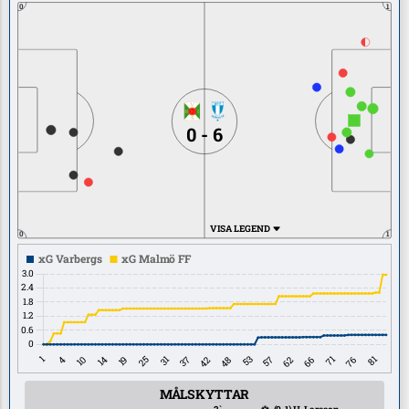
0
1
0 - 6
VISA LEGEND
0
1
MÅLSKYTTAR