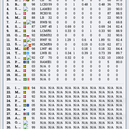
Cornelius
Busanello
Busanello
98
LCB3
59
0
0
1
0.48
1
0.48
36
75.0
S.
S. Kotto
03
LAMF
10
0
0
0
0
0
0
20
90.0
Kotto
L.
L. Nielsen
88
RCB3
91
0
0
0
0
0
0
87
88.5
Nielsen
M.
M. Olsson
88
LB
32
0
0
0
0
0
0
22
90.9
Olsson
J.
J. Ceesay
98
RWB
91
0
0
0
0
0
0
43
69.8
Ceesay
S.
S. Rieks
87
LWF
45
1
0.69
0
0
1
0.69
34
82.4
Rieks
H.
H. Larsson
04
LCMF
91
1
0.33
0
0
1
0.33
90
88.9
Larsson
O.
O. Lewicki
92
RDMF
32
0
0
0
0
0
0
32
90.6
Lewicki
S.
S. Nanasi
02
RWF
91
3
1.29
1
0.6
4
1.89
51
82.4
Nanasi
S.
S. Peña
95
RCMF
59
0
0
0
0.19
0
0.19
62
87.1
Peña
M.
M. Zeidan
98
LWF
46
0
0
1
0.18
1
0.18
32
84.4
Zeidan
T.
T. Ali
98
LWB
81
1
0.34
1
0.39
2
0.73
39
89.7
Ali
I.
I. Kiese Thelin
92
CF
70
0
0.32
0
0
0
0.32
10
100.0
Kiese
P.
P. Sejdiu
00
RAMF
21
0
0
0
0
0
0
5
80.0
Thelin
Sejdiu
M.
M. Ellborg
03
N/A
0
0
0
0
0
0
0
0
0
Ellborg
A.
A. Christiansen
90
N/A
0
0
0
0
0
0
0
0
0
Christiansen
H.
H. Bolin
03
N/A
0
0
0
0
0
0
0
0
0
Bolin
S.
S. Vecchia
95
N/A
0
0
0
0
0
0
0
0
0
Vecchia
I.
I. Diawara
94
N/A
N/A
N/A
N/A
N/A
N/A
N/A
N/A
N/A
N/A
Diawara
M.
M. Pettersson
05
N/A
N/A
N/A
N/A
N/A
N/A
N/A
N/A
N/A
N/A
Pettersson
J.
J. Knudsen
92
N/A
N/A
N/A
N/A
N/A
N/A
N/A
N/A
N/A
N/A
Knudsen
P.
P. Jansson
91
N/A
N/A
N/A
N/A
N/A
N/A
N/A
N/A
N/A
N/A
Jansson
E.
E. Makolli
05
N/A
N/A
N/A
N/A
N/A
N/A
N/A
N/A
N/A
N/A
Makolli
N.
N. Moisander
85
N/A
N/A
N/A
N/A
N/A
N/A
N/A
N/A
N/A
N/A
Moisander
A.
A. Skogmar
05
N/A
N/A
N/A
N/A
N/A
N/A
N/A
N/A
N/A
N/A
Skogmar
A.
A. Tinnerholm
91
N/A
N/A
N/A
N/A
N/A
N/A
N/A
N/A
N/A
N/A
Tinnerholm
O.
O. Berg
93
N/A
N/A
N/A
N/A
N/A
N/A
N/A
N/A
N/A
N/A
Berg
L.
L. Berg Johnsen
99
N/A
N/A
N/A
N/A
N/A
N/A
N/A
N/A
N/A
N/A