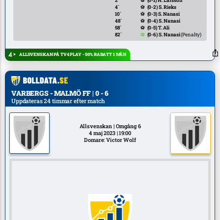
2`
⚽
(0-1)
H. Larsson
4`
⚽
(0-2)
S. Rieks
10`
⚽
(0-3)
S. Nanasi
48`
⚽
(0-4)
S. Nanasi
58`
⚽
(0-5)
T. Ali
82`
⚽
(0-6)
S. Nanasi
(Penalty)
ALLSVENSKAN PÅ TV4 PLAY - 50% RABATT 1 MÅN
VARBERGS - MALMÖ FF | 0 - 6
Uppdateras 24 timmar efter match
Allsvenskan | Omgång 6
4 maj 2023 | 19:00
Domare: Victor Wolf