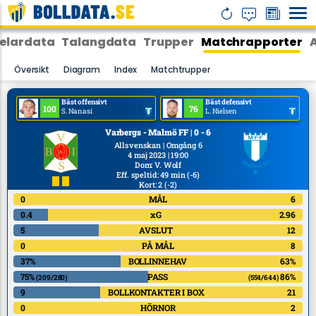
elardata
Talangdata
Trupper
Matchrapporter
Översikt
Diagram
Index
Matchtrupper
Bäst offensivt
Bäst defensivt
100
76
S. Nanasi
L. Nielsen
Varbergs - Malmö FF | 0 - 6
Allsvenskan | Omgång 6
4 maj 2023 | 19:00
Dom
:
V. Wolf
Eff. speltid: 49 min
(-6)
Kort: 2
(-2)
0
MÅL
6
0.4
xG
2.96
5
AVSLUT
12
0
PÅ MÅL
8
37%
BOLLINNEHAV
63%
75%
PASS
86%
(209/280)
(554/644)
9
BOLLKONTAKTER I BOX
21
0
HÖRNOR
2