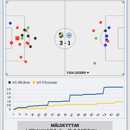
3
6
3 - 1
VISA LEGEND
2
3
MÅLSKYTTAR