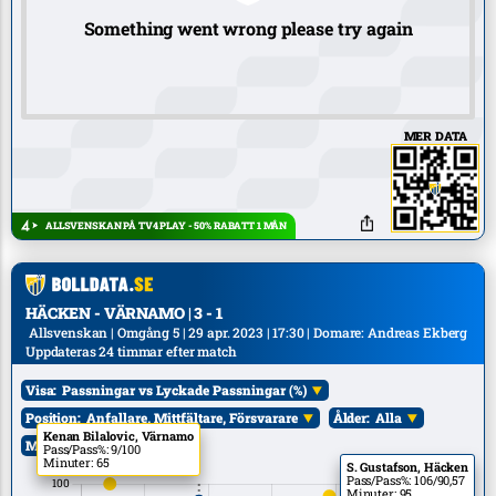
Something went wrong please try again
MER DATA
ALLSVENSKAN PÅ TV4 PLAY - 50% RABATT 1 MÅN
HÄCKEN - VÄRNAMO | 3 - 1
Allsvenskan | Omgång 5 | 29 apr. 2023 | 17:30 | Domare: Andreas Ekberg
Uppdateras 24 timmar efter match
Visa:
Passningar vs Lyckade Passningar (%)
Position:
Anfallare, Mittfältare, Försvarare
Ålder:
Alla
Kenan Bilalovic, Värnamo
Mål:
Alla
Pass/Pass%: 9/100
Minuter: 65
S. Gustafson, Häcken
Pass/Pass%: 106/90,57
Minuter: 95