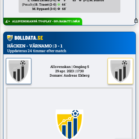
L. Olden Larsen
(1-0)
⚽
9`
83`
⚽
(3-1)
M. Bustos
(Penalty)
B. Traoré
(2-0)
⚽
44`
M. Rygaard
(3-0)
⚽
68`
ALLSVENSKAN PÅ TV4 PLAY - 50% RABATT 1 MÅN
HÄCKEN - VÄRNAMO | 3 - 1
Uppdateras 24 timmar efter match
Allsvenskan | Omgång 5
29 apr. 2023 | 17:30
Domare: Andreas Ekberg