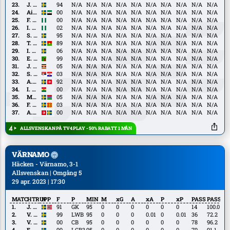
Laursen
Faye
J.
J. Hammar
94
N/A
N/A
N/A
N/A
N/A
N/A
N/A
N/A
N/A
N/A
Hammar
Aiham
Aiham Ousou
00
N/A
N/A
N/A
N/A
N/A
N/A
N/A
N/A
N/A
N/A
Ousou
F.
F. Tebo
00
N/A
N/A
N/A
N/A
N/A
N/A
N/A
N/A
N/A
N/A
Tebo
I.
I. Abdulrazak
02
N/A
N/A
N/A
N/A
N/A
N/A
N/A
N/A
N/A
N/A
Abdulrazak
S.
S. Gustafson
95
N/A
N/A
N/A
N/A
N/A
N/A
N/A
N/A
N/A
N/A
Gustafson
T.
T. Sana
89
N/A
N/A
N/A
N/A
N/A
N/A
N/A
N/A
N/A
N/A
Sana
I.
I. Brusberg
06
N/A
N/A
N/A
N/A
N/A
N/A
N/A
N/A
N/A
N/A
Brusberg
E.
E. Chilufya
99
N/A
N/A
N/A
N/A
N/A
N/A
N/A
N/A
N/A
N/A
Chilufya
J.
J. Dembe
05
N/A
N/A
N/A
N/A
N/A
N/A
N/A
N/A
N/A
N/A
Dembe
S.
S. Hrstić
03
N/A
N/A
N/A
N/A
N/A
N/A
N/A
N/A
N/A
N/A
Hrstić
A.
A. Layouni
92
N/A
N/A
N/A
N/A
N/A
N/A
N/A
N/A
N/A
N/A
Layouni
I.
I. Sadiq
00
N/A
N/A
N/A
N/A
N/A
N/A
N/A
N/A
N/A
N/A
Sadiq
M.
M. Sonko
05
N/A
N/A
N/A
N/A
N/A
N/A
N/A
N/A
N/A
N/A
Sonko
F.
F. Trpcevski
03
N/A
N/A
N/A
N/A
N/A
N/A
N/A
N/A
N/A
N/A
Trpcevski
A.
A. Youssef
00
N/A
N/A
N/A
N/A
N/A
N/A
N/A
N/A
N/A
N/A
Youssef
ALLSVENSKAN PÅ TV4 PLAY - 50% RABATT 1 MÅN
VÄRNAMO
Häcken - Värnamo, 3-1
Allsvenskan | Omgång 5
29 apr. 2023 | 17:30
MATCHTRUPP
N
F
P
MIN
M
xG
A
xA
P
xP
PASS
PASS%
J.
J. Rasheed
91
GK
95
0
0
0
0
0
0
14
100.0
Rasheed
V.
V. Bergh
99
LWB
95
0
0
0
0.01
0
0.01
36
72.2
Bergh
V.
V. Eriksson
00
CB
95
0
0
0
0
0
0
78
96.2
Eriksson
E.
E. Grozdanić
99
LCB3
95
0
0
0
0
0
0
79
91.1