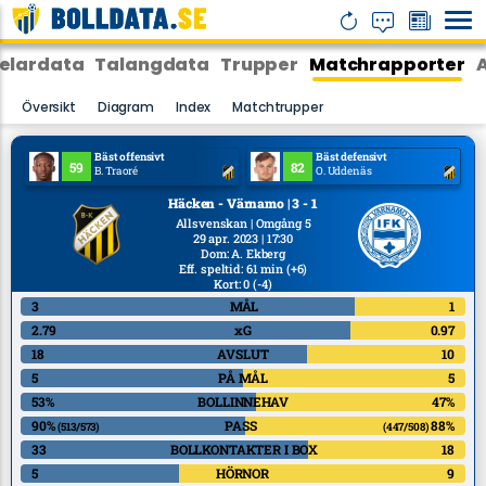
elardata
Talangdata
Trupper
Matchrapporter
Översikt
Diagram
Index
Matchtrupper
Bäst offensivt
Bäst defensivt
59
82
B. Traoré
O. Uddenäs
Häcken - Värnamo | 3 - 1
Allsvenskan | Omgång 5
29 apr. 2023 | 17:30
Dom
:
A. Ekberg
Eff. speltid: 61 min
(+6)
Kort: 0
(-4)
3
MÅL
1
2.79
xG
0.97
18
AVSLUT
10
5
PÅ MÅL
5
53%
BOLLINNEHAV
47%
90%
PASS
88%
(513/573)
(447/508)
33
BOLLKONTAKTER I BOX
18
5
HÖRNOR
9