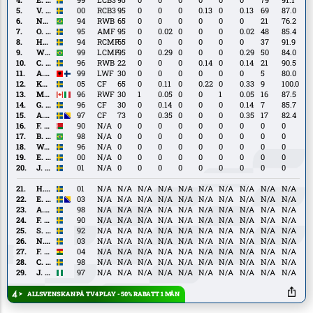
Grozdanić
V.
V. Larsson
00
RCB3
95
0
0
0
0.13
0
0.13
69
87.0
Larsson
Netinho
Netinho
94
RWB
65
0
0
0
0
0
0
21
76.2
O.
O. Johansson
95
AMF
95
0
0.02
0
0
0
0.02
48
85.4
Johansson
Hampus
Hampus Näsström
94
RCMF
65
0
0
0
0
0
0
37
91.9
Näsström
Wenderson
Wenderson
99
LCMF
95
0
0.29
0
0
0
0.29
50
84.0
C.
C. Vindehall
96
RWB
22
0
0
0
0.14
0
0.14
21
90.5
Vindehall
A.
A. Ademi
99
LWF
30
0
0
0
0
0
0
5
80.0
Ademi
Kenan
Kenan Bilalovic
05
CF
65
0
0.11
0
0.22
0
0.33
9
100.0
Bilalovic
M.
M. Bustos
96
RWF
30
1
0.05
0
0
1
0.05
16
87.5
Bustos
G.
G. Engvall
96
CF
30
0
0.14
0
0
0
0.14
7
85.7
Engvall
A.
A. Zeljković
97
CF
73
0
0.35
0
0
0
0.35
17
82.4
Zeljković
F.
F. Voytekhovich
90
N/A
0
0
0
0
0
0
0
0
0
Voytekhovich
B.
B. Vilar
98
N/A
0
0
0
0
0
0
0
0
0
Vilar
W.
W. Kenndal
96
N/A
0
0
0
0
0
0
0
0
0
Kenndal
E.
E. Bećirović
00
N/A
0
0
0
0
0
0
0
0
0
Bećirović
J.
J. Dickman
01
N/A
0
0
0
0
0
0
0
0
0
Dickman
H.
H. Gustafsson
01
N/A
N/A
N/A
N/A
N/A
N/A
N/A
N/A
N/A
N/A
Gustafsson
E.
E. Hasić
03
N/A
N/A
N/A
N/A
N/A
N/A
N/A
N/A
N/A
N/A
Hasić
A.
A. Lohikangas
98
N/A
N/A
N/A
N/A
N/A
N/A
N/A
N/A
N/A
N/A
Lohikangas
F.
F. Winsth
90
N/A
N/A
N/A
N/A
N/A
N/A
N/A
N/A
N/A
N/A
Winsth
S.
S. Thern
92
N/A
N/A
N/A
N/A
N/A
N/A
N/A
N/A
N/A
N/A
Thern
N.
N. Wallenberg
03
N/A
N/A
N/A
N/A
N/A
N/A
N/A
N/A
N/A
N/A
Wallenberg
F.
F. Adjei
04
N/A
N/A
N/A
N/A
N/A
N/A
N/A
N/A
N/A
N/A
Adjei
C.
C. Johansson
98
N/A
N/A
N/A
N/A
N/A
N/A
N/A
N/A
N/A
N/A
Johansson
J.
J. Kalu
97
N/A
N/A
N/A
N/A
N/A
N/A
N/A
N/A
N/A
N/A
Kalu
ALLSVENSKAN PÅ TV4 PLAY - 50% RABATT 1 MÅN