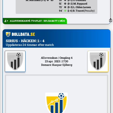
M. Mathisen
(1-3)
⚽
85`
33`
⚽
(0-1)
O. Uddenäs
51`
⚽
(0-2)
M. Rygaard
72`
⚽
(0-3)
L. Olden Larsen
94`
⚽
(1-4)
B. Traoré
(Penalty)
ALLSVENSKAN PÅ TV4 PLAY - 50% RABATT 1 MÅN
SIRIUS - HÄCKEN | 1 - 4
Uppdateras 24 timmar efter match
Allsvenskan | Omgång 4
23 apr. 2023 | 17:30
Domare: Kaspar Sjöberg