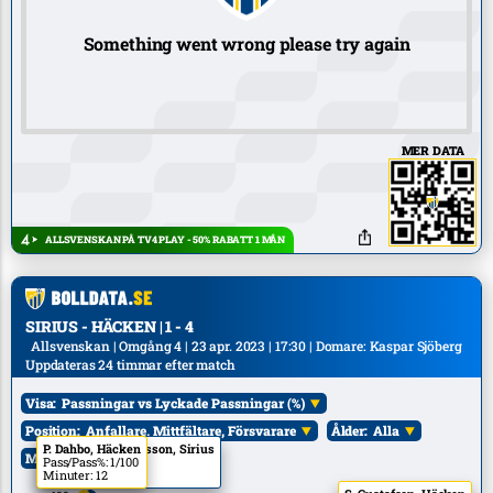
Something went wrong please try again
MER DATA
ALLSVENSKAN PÅ TV4 PLAY - 50% RABATT 1 MÅN
SIRIUS - HÄCKEN | 1 - 4
Allsvenskan | Omgång 4 | 23 apr. 2023 | 17:30 | Domare: Kaspar Sjöberg
Uppdateras 24 timmar efter match
Visa:
Passningar vs Lyckade Passningar (%)
Position:
Anfallare, Mittfältare, Försvarare
Ålder:
Alla
J. Voelkerling Persson, Sirius
P. Dahbo, Häcken
Mål:
Alla
Pass/Pass%: 3/100
Pass/Pass%: 1/100
Minuter: 12
Minuter: 12