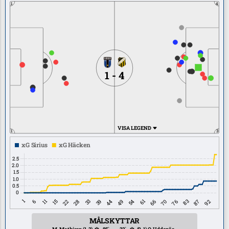
1
4
1 - 4
VISA LEGEND
1
3
MÅLSKYTTAR