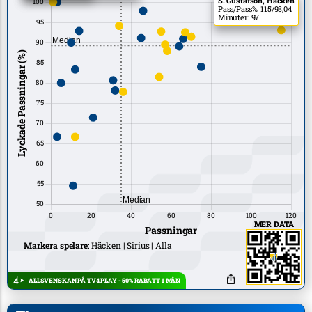
S. Gustafson, Häcken
Pass/Pass%: 115/93,04
Minuter: 97
MER DATA
Markera spelare
:
Häcken
Sirius
Alla
ALLSVENSKAN PÅ TV4 PLAY - 50% RABATT 1 MÅN