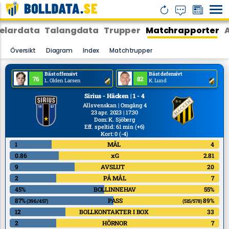
elardata
Talangdata
Trupper
Matchrapporter
Översikt
Diagram
Index
Matchtrupper
Bäst offensivt
Bäst defensivt
76
82
L. Olden Larsen
K. Lund
Sirius - Häcken | 1 - 4
Allsvenskan | Omgång 4
23 apr. 2023 | 17:30
Dom
:
K. Sjöberg
Eff. speltid: 61 min
(+6)
Kort: 0
(-4)
1
MÅL
4
0.86
xG
2.81
9
AVSLUT
20
2
PÅ MÅL
7
45%
BOLLINNEHAV
55%
87%
PASS
89%
(396/457)
(515/578)
12
BOLLKONTAKTER I BOX
33
2
HÖRNOR
7