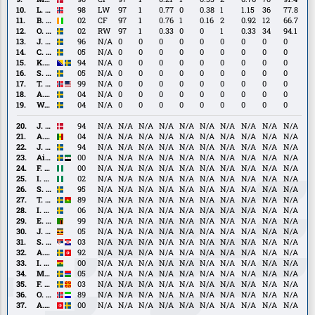
Rygaard
L.
L. Olden Larsen
98
LW
97
1
0.77
0
0.38
1
1.15
36
77.8
Olden
B.
B. Traoré
02
CF
97
1
0.76
1
0.16
2
0.92
12
66.7
Larsen
Traoré
O.
O. Uddenäs
02
RW
97
1
0.33
0
0
1
0.33
34
94.1
Uddenäs
J.
J. Brattberg
96
N/A
0
0
0
0
0
0
0
0
0
Brattberg
C.
C. Axede
05
N/A
0
0
0
0
0
0
0
0
0
Axede
K.
K. Hodžić
94
N/A
0
0
0
0
0
0
0
0
0
Hodžić
S.
S. Jansson
05
N/A
0
0
0
0
0
0
0
0
0
Jansson
T.
T. Totland
99
N/A
0
0
0
0
0
0
0
0
0
Totland
A.
A. Chidi
04
N/A
0
0
0
0
0
0
0
0
0
Chidi
W.
W. Nilsson
04
N/A
0
0
0
0
0
0
0
0
0
Nilsson
J.
J. Barrett Laursen
94
N/A
N/A
N/A
N/A
N/A
N/A
N/A
N/A
N/A
N/A
Barrett
A.
A. Faye
04
N/A
N/A
N/A
N/A
N/A
N/A
N/A
N/A
N/A
N/A
Laursen
Faye
J.
J. Hammar
94
N/A
N/A
N/A
N/A
N/A
N/A
N/A
N/A
N/A
N/A
Hammar
Aiham
Aiham Ousou
00
N/A
N/A
N/A
N/A
N/A
N/A
N/A
N/A
N/A
N/A
Ousou
F.
F. Tebo
00
N/A
N/A
N/A
N/A
N/A
N/A
N/A
N/A
N/A
N/A
Tebo
I.
I. Abdulrazak
02
N/A
N/A
N/A
N/A
N/A
N/A
N/A
N/A
N/A
N/A
Abdulrazak
S.
S. Gustafson
95
N/A
N/A
N/A
N/A
N/A
N/A
N/A
N/A
N/A
N/A
Gustafson
T.
T. Sana
89
N/A
N/A
N/A
N/A
N/A
N/A
N/A
N/A
N/A
N/A
Sana
I.
I. Brusberg
06
N/A
N/A
N/A
N/A
N/A
N/A
N/A
N/A
N/A
N/A
Brusberg
E.
E. Chilufya
99
N/A
N/A
N/A
N/A
N/A
N/A
N/A
N/A
N/A
N/A
Chilufya
J.
J. Dembe
05
N/A
N/A
N/A
N/A
N/A
N/A
N/A
N/A
N/A
N/A
Dembe
S.
S. Hrstić
03
N/A
N/A
N/A
N/A
N/A
N/A
N/A
N/A
N/A
N/A
Hrstić
A.
A. Layouni
92
N/A
N/A
N/A
N/A
N/A
N/A
N/A
N/A
N/A
N/A
Layouni
I.
I. Sadiq
00
N/A
N/A
N/A
N/A
N/A
N/A
N/A
N/A
N/A
N/A
Sadiq
M.
M. Sonko
05
N/A
N/A
N/A
N/A
N/A
N/A
N/A
N/A
N/A
N/A
Sonko
F.
F. Trpcevski
03
N/A
N/A
N/A
N/A
N/A
N/A
N/A
N/A
N/A
N/A
Trpcevski
O.
O. Kamara
89
N/A
N/A
N/A
N/A
N/A
N/A
N/A
N/A
N/A
N/A
Kamara
A.
A. Youssef
00
N/A
N/A
N/A
N/A
N/A
N/A
N/A
N/A
N/A
N/A
Youssef