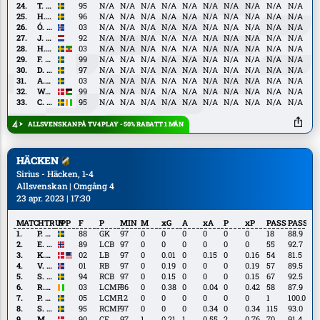
Mitov
T.
T. Carlsson
95
N/A
N/A
N/A
N/A
N/A
N/A
N/A
N/A
N/A
N/A
Nilsson
Carlsson
H.
H. Castegren
96
N/A
N/A
N/A
N/A
N/A
N/A
N/A
N/A
N/A
N/A
Castegren
Ó.
Ó. Ómarsson
03
N/A
N/A
N/A
N/A
N/A
N/A
N/A
N/A
N/A
N/A
Ómarsson
J.
J. de Kamps
92
N/A
N/A
N/A
N/A
N/A
N/A
N/A
N/A
N/A
N/A
de
H.
H. Ibrahim
03
N/A
N/A
N/A
N/A
N/A
N/A
N/A
N/A
N/A
N/A
Kamps
Ibrahim
F.
F. Olsson
99
N/A
N/A
N/A
N/A
N/A
N/A
N/A
N/A
N/A
N/A
Olsson
D.
D. Stensson
97
N/A
N/A
N/A
N/A
N/A
N/A
N/A
N/A
N/A
N/A
Stensson
A.
A. Wikman
03
N/A
N/A
N/A
N/A
N/A
N/A
N/A
N/A
N/A
N/A
Wikman
W.
W. Ali
99
N/A
N/A
N/A
N/A
N/A
N/A
N/A
N/A
N/A
N/A
Ali
C.
C. Kouakou
95
N/A
N/A
N/A
N/A
N/A
N/A
N/A
N/A
N/A
N/A
Kouakou
ALLSVENSKAN PÅ TV4 PLAY - 50% RABATT 1 MÅN
HÄCKEN
Sirius - Häcken, 1-4
Allsvenskan | Omgång 4
23 apr. 2023 | 17:30
MATCHTRUPP
N
F
P
MIN
M
xG
A
xA
P
xP
PASS
PASS%
P.
P. Abrahamsson
88
GK
97
0
0
0
0
0
0
18
88.9
Abrahamsson
E.
E. Hovland
89
LCB
97
0
0
0
0
0
0
55
92.7
Hovland
K.
K. Lund
02
LB
97
0
0.01
0
0.15
0
0.16
54
81.5
Lund
V.
V. Lunddal Fridriksson
01
RB
97
0
0.19
0
0
0
0.19
57
89.5
Lunddal
S.
S. Sandberg
94
RCB
97
0
0.15
0
0
0
0.15
67
92.5
Fridriksson
Sandberg
R.
R. Amane
03
LCMF
86
0
0.38
0
0.04
0
0.42
58
87.9
Amane
P.
P. Dahbo
05
LCMF
12
0
0
0
0
0
0
1
100.0
Dahbo
S.
S. Gustafson
95
RCMF
97
0
0
0
0.34
0
0.34
115
93.0
Gustafson
M.
M. Rygaard
90
CF
97
1
0.21
1
0.55
2
0.76
70
91.4