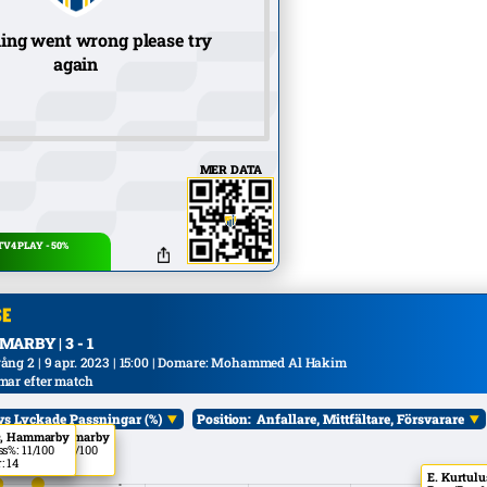
ing went wrong please try
again
MER DATA
V4 PLAY - 50%
ARBY | 3 - 1
ång 2 | 9 apr. 2023 | 15:00 | Domare: Mohammed Al Hakim
mar efter match
vs Lyckade Passningar (%)
Position:
Anfallare, Mittfältare, Försvarare
ć, Hammarby
P. Vagić, Hammarby
ål:
Alla
s%: 11/100
Pass/Pass%: 19/100
: 14
Minuter: 14
E. Kurtul