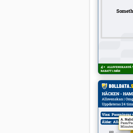
Someth
ALLSVENSKAN PÅ T
RABATT 1 MÅN
HÄCKEN - HAMM
Allsvenskan | Omg
Uppdateras 24 tim
Visa:
Passningar 
A. Nali
Ålder:
Alla
M
Pass/Pas
Minuter