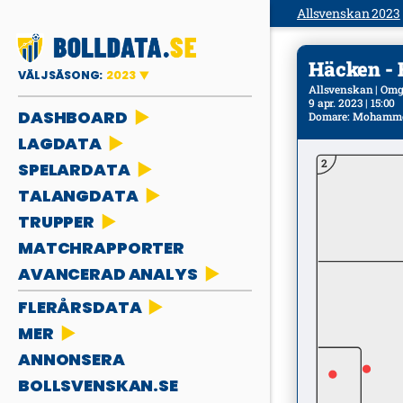
Allsvenskan 2023
Häcken - 
VÄLJ SÄSONG:
2023
Allsvenskan | Om
9 apr. 2023 | 15:00
DASHBOARD
Domare
:
Mohamme
LAGDATA
2
SPELARDATA
TALANGDATA
TRUPPER
MATCHRAPPORTER
AVANCERAD ANALYS
FLERÅRSDATA
MER
ANNONSERA
BOLLSVENSKAN.SE