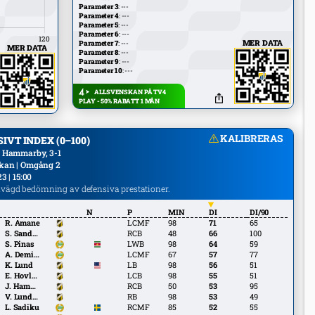
Parameter 3
: ---
Parameter 4
: ---
Parameter 5
: ---
Parameter 6
: ---
MER DATA
Parameter 7
: ---
MER DATA
Parameter 8
: ---
Parameter 9
: ---
Parameter 10
: ---
ALLSVENSKAN PÅ TV4
PLAY - 50% RABATT 1 MÅN
KALIBRERAS
IVT INDEX (0–100)
 Hammarby, 3-1
kan | Omgång 2
3 | 15:00
gd bedömning av defensiva prestationer.
N
P
MIN
DI
DI/90
R. Amane
R. Amane
LCMF
98
71
65
S.
S. Sandberg
RCB
48
66
100
Sandberg
S. Pinas
S. Pinas
LWB
98
64
59
A.
A. Demirol
LCMF
67
57
77
Demirol
K. Lund
K. Lund
LB
98
56
51
E.
E. Hovland
LCB
98
55
51
Hovland
J.
J. Hammar
RCB
50
53
95
Hammar
V.
V. Lunddal Fridriksson
RB
98
53
49
Lunddal
L. Sadiku
L. Sadiku
RCMF
85
52
55