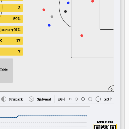
3
59%
91%
(580/637)
X
17
7
 Tekie
0
Frispark
Självmål
xG
xG
MER DATA