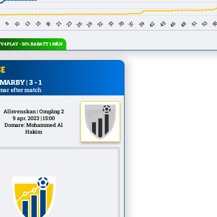
4 PLAY - 50% RABATT 1 MÅN
ARBY | 3 - 1
mar efter match
Allsvenskan | Omgång 2
9 apr. 2023 | 15:00
Domare: Mohammed Al
Hakim