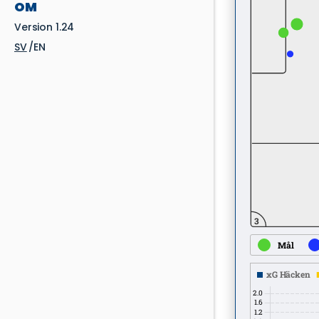
OM
Version 1.24
SV
EN
3
Mål