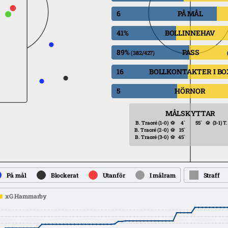
6
PÅ MÅL
41%
BOLLINNEHAV
89%
PASS
(382/427)
16
BOLLKONTAKTER I BO
5
HÖRNOR
MÅLSKYTTAR
B. Traoré
(1-0)
⚽
4`
55`
⚽
(3-1)
T.
B. Traoré
(2-0)
⚽
15`
B. Traoré
(3-0)
⚽
45`
På mål
Blockerat
Utanför
I målram
Straff