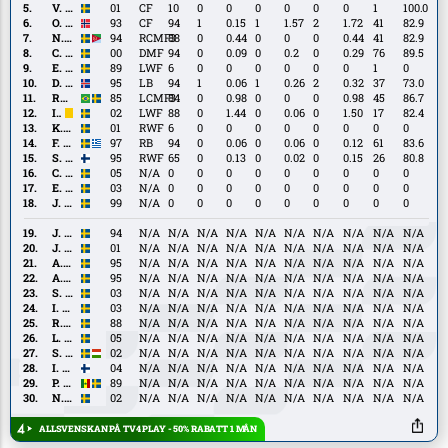
Sjöstedt
V.
V. Backman
01
CF
10
0
0
0
0
0
0
1
100.0
Backman
O.
O. Berg
93
CF
94
1
0.15
1
1.57
2
1.72
41
82.9
Berg
N.
N. Girmai Netabay
94
RCMF3
88
0
0.44
0
0
0
0.44
41
82.9
Girmai
C.
C. Gustafsson
00
DMF
94
0
0.09
0
0.2
0
0.29
76
89.5
Netabay
Gustafsson
E.
E. Israelsson
89
LWF
6
0
0
0
0
0
0
1
0
Israelsson
D.
D. Ólafsson
95
LB
94
1
0.06
1
0.26
2
0.32
37
73.0
Ólafsson
Romário
Romário
85
LCMF3
84
0
0.98
0
0
0
0.98
45
86.7
I.
I. Jansson
02
LWF
88
0
1.44
0
0.06
0
1.50
17
82.4
Jansson
K.
K. Jensen
01
RWF
6
0
0
0
0
0
0
0
0
Jensen
F.
F. Sachpekidis
97
RB
94
0
0.06
0
0.06
0
0.12
61
83.6
Sachpekidis
S.
S. Skrabb
95
RWF
65
0
0.13
0
0.02
0
0.15
26
80.8
Skrabb
C.
C. Andersson
05
N/A
0
0
0
0
0
0
0
0
0
Andersson
E.
E. Olsson
03
N/A
0
0
0
0
0
0
0
0
0
Olsson
J.
J. Stenmark
99
N/A
0
0
0
0
0
0
0
0
0
Stenmark
J.
J. Kindberg
94
N/A
N/A
N/A
N/A
N/A
N/A
N/A
N/A
N/A
N/A
Kindberg
J.
J. Karlsson
01
N/A
N/A
N/A
N/A
N/A
N/A
N/A
N/A
N/A
N/A
Karlsson
A.
A. Kojić
95
N/A
N/A
N/A
N/A
N/A
N/A
N/A
N/A
N/A
N/A
Kojić
A.
A. Lindahl
95
N/A
N/A
N/A
N/A
N/A
N/A
N/A
N/A
N/A
N/A
Lindahl
S.
S. Nilsson
03
N/A
N/A
N/A
N/A
N/A
N/A
N/A
N/A
N/A
N/A
Nilsson
I.
I. Bjerkebo
03
N/A
N/A
N/A
N/A
N/A
N/A
N/A
N/A
N/A
N/A
Bjerkebo
R.
R. Elm
88
N/A
N/A
N/A
N/A
N/A
N/A
N/A
N/A
N/A
N/A
Elm
L.
L. Isa
05
N/A
N/A
N/A
N/A
N/A
N/A
N/A
N/A
N/A
N/A
Isa
S.
S. Nanasi
02
N/A
N/A
N/A
N/A
N/A
N/A
N/A
N/A
N/A
N/A
Nanasi
I.
I. Vidjeskog
04
N/A
N/A
N/A
N/A
N/A
N/A
N/A
N/A
N/A
N/A
Vidjeskog
P.
P. Diouf
89
N/A
N/A
N/A
N/A
N/A
N/A
N/A
N/A
N/A
N/A
Diouf
N.
N. Shamoun
02
N/A
N/A
N/A
N/A
N/A
N/A
N/A
N/A
N/A
N/A
Shamoun
ALLSVENSKAN PÅ TV4 PLAY - 50% RABATT 1 MÅN