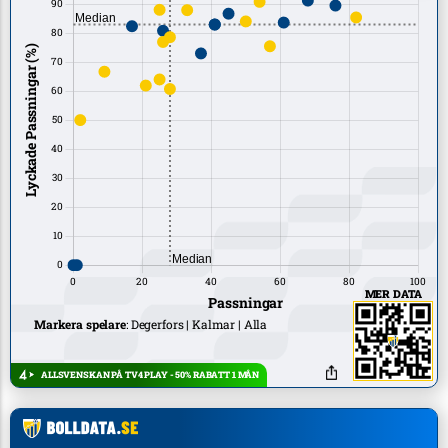
MER DATA
Markera spelare
:
Degerfors
Kalmar
Alla
ALLSVENSKAN PÅ TV4 PLAY - 50% RABATT 1 MÅN