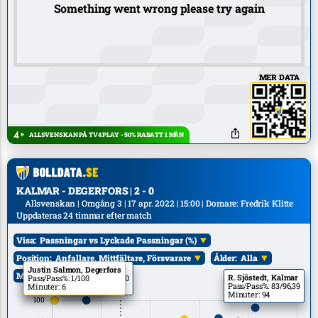
Something went wrong please try again
MER DATA
ALLSVENSKAN PÅ TV4 PLAY - 50% RABATT 1 MÅN
KALMAR - DEGERFORS | 2 - 0
Allsvenskan | Omgång 3 | 17 apr. 2022 | 15:00 | Domare: Fredrik Klitte
Uppdateras 24 timmar efter match
Visa:
Passningar vs Lyckade Passningar (%)
Position:
Anfallare, Mittfältare, Försvarare
Ålder:
Alla
V. Backman, Kalmar
Justin Salmon, Degerfors
L. Sætra, Kalmar
Mål:
Alla
R. Sjöstedt, Kalmar
Pass/Pass%: 1/100
Pass/Pass%: 1/100
Pass/Pass%: 14/100
Pass/Pass%: 83/96,39
Minuter: 10
Minuter: 6
Minuter: 29
Minuter: 94