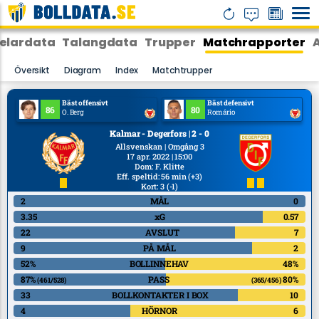
elardata
Talangdata
Trupper
Matchrapporter
Översikt
Diagram
Index
Matchtrupper
Bäst offensivt
Bäst defensivt
86
80
O. Berg
Romário
Kalmar - Degerfors | 2 - 0
Allsvenskan | Omgång 3
17 apr. 2022 | 15:00
Dom
:
F. Klitte
Eff. speltid: 56 min
(+3)
Kort: 3
(-1)
2
MÅL
0
3.35
xG
0.57
22
AVSLUT
7
9
PÅ MÅL
2
52%
BOLLINNEHAV
48%
87%
PASS
80%
(461/528)
(365/456)
33
BOLLKONTAKTER I BOX
10
4
HÖRNOR
6