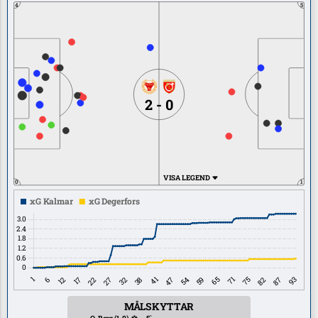
4
5
2 - 0
VISA LEGEND
0
1
MÅLSKYTTAR