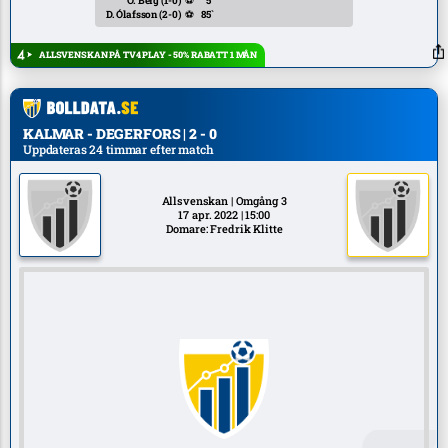
O. Berg
(1-0)
⚽
5`
D. Ólafsson
(2-0)
⚽
85`
ALLSVENSKAN PÅ TV4 PLAY - 50% RABATT 1 MÅN
KALMAR - DEGERFORS | 2 - 0
Uppdateras 24 timmar efter match
Allsvenskan | Omgång 3
17 apr. 2022 | 15:00
Domare: Fredrik Klitte