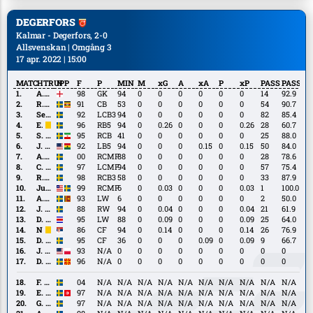
DEGERFORS
Kalmar - Degerfors, 2-0
Allsvenskan | Omgång 3
17 apr. 2022 | 15:00
MATCHTRUPP
N
F
P
MIN
M
xG
A
xA
P
xP
PASS
PASS%
A.
A. Whiteman
98
GK
94
0
0
0
0
0
0
14
92.9
Whiteman
R.
R. Mukiibi
91
CB
53
0
0
0
0
0
0
54
90.7
Mukiibi
Sebastian
Sebastian Ohlsson
92
LCB3
94
0
0
0
0
0
0
82
85.4
Ohlsson
E.
E. Lindell
96
RB5
94
0
0.26
0
0
0
0.26
28
60.7
Lindell
S.
S. Sabetkar
95
RCB
41
0
0
0
0
0
0
25
88.0
Sabetkar
J.
J. Gyau
92
LB5
94
0
0
0
0.15
0
0.15
50
84.0
Gyau
A.
A. Carlén
00
RCMF
88
0
0
0
0
0
0
28
78.6
Carlén
C.
C. Gravius
97
LCMF
94
0
0
0
0
0
0
57
75.4
Gravius
R.
R. Örqvist
98
RCB3
58
0
0
0
0
0
0
33
87.9
Örqvist
Justin
Justin Salmon
99
RCMF
6
0
0.03
0
0
0
0.03
1
100.0
Salmon
A.
A. Rajamohan
93
LW
6
0
0
0
0
0
0
2
50.0
Rajamohan
J.
J. Bertilsson
88
RW
94
0
0.04
0
0
0
0.04
21
61.9
Bertilsson
D.
D. Campos
95
LW
88
0
0.09
0
0
0
0.09
25
64.0
Campos
N.
N. Djurdjić
86
CF
94
0
0.14
0
0
0
0.14
26
76.9
Djurdjić
D.
D. Vukojević
95
CF
36
0
0
0
0.09
0
0.09
9
66.7
Vukojević
J.
J. Gal
93
N/A
0
0
0
0
0
0
0
0
0
Gal
D.
D. Krezić
96
N/A
0
0
0
0
0
0
0
0
0
Krezić
F.
F. Järlesand
04
N/A
N/A
N/A
N/A
N/A
N/A
N/A
N/A
N/A
N/A
Järlesand
E.
E. Bouzaiene
97
N/A
N/A
N/A
N/A
N/A
N/A
N/A
N/A
N/A
N/A
Bouzaiene
G.
G. Granath
97
N/A
N/A
N/A
N/A
N/A
N/A
N/A
N/A
N/A
N/A
Granath