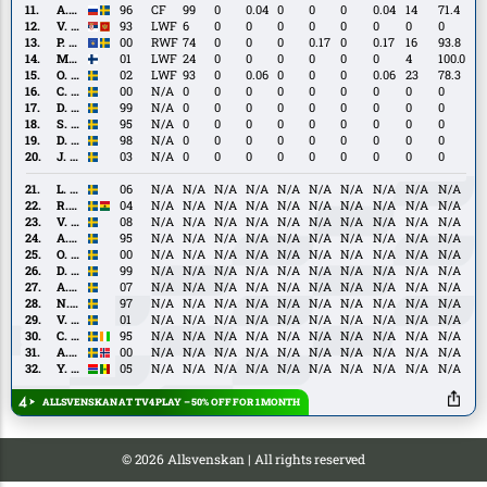
Suhonen
A.
A. Aliev
96
CF
99
0
0.04
0
0
0
0.04
14
71.4
Aliev
V.
V. Rodić
93
LWF
6
0
0
0
0
0
0
0
0
Rodić
P.
P. Sejdiu
00
RWF
74
0
0
0
0.17
0
0.17
16
93.8
Sejdiu
M.
M. Tamminen
01
LWF
24
0
0
0
0
0
0
4
100.0
Tamminen
O.
O. Uddenäs
02
LWF
93
0
0.06
0
0
0
0.06
23
78.3
Uddenäs
C.
C. Lundahl Persson
00
N/A
0
0
0
0
0
0
0
0
0
Lundahl
D.
D. Olsson
99
N/A
0
0
0
0
0
0
0
0
0
Persson
Olsson
S.
S. Starke Hedlund
95
N/A
0
0
0
0
0
0
0
0
0
Starke
D.
D. Ask
98
N/A
0
0
0
0
0
0
0
0
0
Hedlund
Ask
J.
J. Voelkerling Persson
03
N/A
0
0
0
0
0
0
0
0
0
Voelkerling
Persson
L.
L. Pihlblad
06
N/A
N/A
N/A
N/A
N/A
N/A
N/A
N/A
N/A
N/A
Pihlblad
R.
R. Adjei
04
N/A
N/A
N/A
N/A
N/A
N/A
N/A
N/A
N/A
N/A
Adjei
V.
V. Lind
08
N/A
N/A
N/A
N/A
N/A
N/A
N/A
N/A
N/A
N/A
Lind
A.
A. Lindahl
95
N/A
N/A
N/A
N/A
N/A
N/A
N/A
N/A
N/A
N/A
Lindahl
O.
O. Gabrielsson
00
N/A
N/A
N/A
N/A
N/A
N/A
N/A
N/A
N/A
N/A
Gabrielsson
D.
D. Seger
99
N/A
N/A
N/A
N/A
N/A
N/A
N/A
N/A
N/A
N/A
Seger
A.
A. Shakir
07
N/A
N/A
N/A
N/A
N/A
N/A
N/A
N/A
N/A
N/A
Shakir
N.
N. Söderberg
97
N/A
N/A
N/A
N/A
N/A
N/A
N/A
N/A
N/A
N/A
Söderberg
V.
V. George Poppler
01
N/A
N/A
N/A
N/A
N/A
N/A
N/A
N/A
N/A
N/A
George
C.
C. Kouakou
95
N/A
N/A
N/A
N/A
N/A
N/A
N/A
N/A
N/A
N/A
Poppler
Kouakou
A.
A. Mörfelt
00
N/A
N/A
N/A
N/A
N/A
N/A
N/A
N/A
N/A
N/A
Mörfelt
Y.
Y. Sanyang
05
N/A
N/A
N/A
N/A
N/A
N/A
N/A
N/A
N/A
N/A
Sanyang
ALLSVENSKAN AT TV4 PLAY – 50% OFF FOR 1 MONTH
© 2026
Allsvenskan |
All rights reserved