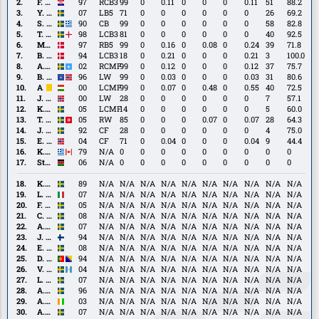
Joelsson
F.
F. Benković
97
RCB3
99
0
0.11
0
0
0
0.11
51
88.2
Benković
Y.
Y. Geiger
07
LB5
71
0
0
0
0
0
0
26
69.2
Geiger
S.
S. Papagiannopoulos
90
CB
99
0
0
0
0
0
0
58
82.8
Papagiannopoulos
T.
T. Isherwood
98
LCB3
81
0
0
0
0
0
0
40
92.5
Isherwood
M.
M. Thychosen
97
RB5
99
0
0.16
0
0.08
0
0.24
39
71.8
Thychosen
B.
B. Tiedemann Hansen
94
LCB3
18
0
0.21
0
0
0
0.21
3
100.0
Tiedemann
A.
A. Ali
02
RCMF
99
0
0.12
0
0
0
0.12
37
75.7
Hansen
Ali
B.
B. Celina
96
LW
99
0
0.03
0
0
0
0.03
31
80.6
Celina
A.
A. Csongvai
00
LCMF
99
0
0.07
0
0.48
0
0.55
40
72.5
Csongvai
J.
J. Hove
00
LW
28
0
0
0
0
0
0
7
57.1
Hove
K.
K. Karlsson
05
LCMF
14
0
0
0
0
0
0
5
60.0
Karlsson
T.
T. Ayari
05
RW
85
0
0
0
0.07
0
0.07
28
64.3
Ayari
J.
J. Guidetti
92
CF
28
0
0
0
0
0
0
4
75.0
Guidetti
E.
E. Flataker
04
CF
71
0
0.04
0
0
0
0.04
9
44.4
Flataker
K.
K. Stamatopoulos
79
N/A
0
0
0
0
0
0
0
0
0
Stamatopoulos
Stanley
Stanley Wilson
06
N/A
0
0
0
0
0
0
0
0
0
Wilson
K.
K. Nordfeldt
89
N/A
N/A
N/A
N/A
N/A
N/A
N/A
N/A
N/A
N/A
Nordfeldt
L.
L. Camara
07
N/A
N/A
N/A
N/A
N/A
N/A
N/A
N/A
N/A
N/A
Camara
F.
F. Nissen
05
N/A
N/A
N/A
N/A
N/A
N/A
N/A
N/A
N/A
N/A
Nissen
C.
C. Pavey
08
N/A
N/A
N/A
N/A
N/A
N/A
N/A
N/A
N/A
N/A
Pavey
A.
A. Tinde Teribe
07
N/A
N/A
N/A
N/A
N/A
N/A
N/A
N/A
N/A
N/A
Tinde
J.
J. Uronen
94
N/A
N/A
N/A
N/A
N/A
N/A
N/A
N/A
N/A
N/A
Teribe
Uronen
E.
E. Laan
08
N/A
N/A
N/A
N/A
N/A
N/A
N/A
N/A
N/A
N/A
Laan
D.
D. Beširović
94
N/A
N/A
N/A
N/A
N/A
N/A
N/A
N/A
N/A
N/A
Beširović
V.
V. Andersson
04
N/A
N/A
N/A
N/A
N/A
N/A
N/A
N/A
N/A
N/A
Andersson
L.
L. Järeteg
07
N/A
N/A
N/A
N/A
N/A
N/A
N/A
N/A
N/A
N/A
Järeteg
A.
A. Salétros
96
N/A
N/A
N/A
N/A
N/A
N/A
N/A
N/A
N/A
N/A
Salétros
A.
A. Kouame
03
N/A
N/A
N/A
N/A
N/A
N/A
N/A
N/A
N/A
N/A
Kouame
A.
A. Redkin
07
N/A
N/A
N/A
N/A
N/A
N/A
N/A
N/A
N/A
N/A