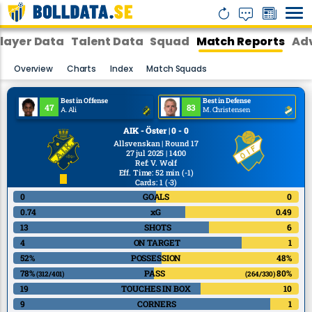
layer Data
Talent Data
Squad
Match Reports
Adv
Overview
Charts
Index
Match Squads
Best in Offense
Best in Defense
47
83
A. Ali
M. Christensen
AIK - Öster | 0 - 0
Allsvenskan | Round 17
27 jul 2025 | 14:00
Ref
:
V. Wolf
Eff. Time: 52 min
(-1)
Cards: 1
(-3)
0
GOALS
0
0.74
xG
0.49
13
SHOTS
6
4
ON TARGET
1
52%
POSSESSION
48%
78%
PASS
80%
(312/401)
(264/330)
19
TOUCHES IN BOX
10
9
CORNERS
1