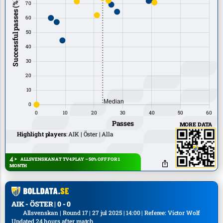
MORE DATA
Highlight players
:
AIK
Öster
Alla
ALLSVENSKAN AT TV4 PLAY – 50% OFF FOR 1
MONTH
AIK - ÖSTER | 0 - 0
Allsvenskan | Round 17 | 27 jul 2025 | 14:00 | Referee: Victor Wolf
Updated 24 hours after match