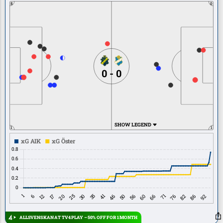
8
0
0 - 0
SHOW LEGEND
1
1
ALLSVENSKAN AT TV4 PLAY – 50% OFF FOR 1 MONTH