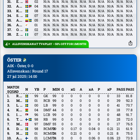
Redkin
E.
E. Edh
02
N/A
N/A
N/A
N/A
N/A
N/A
N/A
N/A
N/A
N/A
Edh
A.
A. Fesshaie
04
N/A
N/A
N/A
N/A
N/A
N/A
N/A
N/A
N/A
N/A
Fesshaie
K.
K. Filling
08
N/A
N/A
N/A
N/A
N/A
N/A
N/A
N/A
N/A
N/A
Filling
S.
S. Gustafsson
07
N/A
N/A
N/A
N/A
N/A
N/A
N/A
N/A
N/A
N/A
Gustafsson
A.
A. Helm
05
N/A
N/A
N/A
N/A
N/A
N/A
N/A
N/A
N/A
N/A
Helm
A.
A. Kakoullis
01
N/A
N/A
N/A
N/A
N/A
N/A
N/A
N/A
N/A
N/A
Kakoullis
O.
O. Uddenäs
02
N/A
N/A
N/A
N/A
N/A
N/A
N/A
N/A
N/A
N/A
Uddenäs
Z.
Z. Yohanna
07
N/A
N/A
N/A
N/A
N/A
N/A
N/A
N/A
N/A
N/A
Yohanna
ALLSVENSKAN AT TV4 PLAY – 50% OFF FOR 1 MONTH
ÖSTER
AIK - Öster, 0-0
Allsvenskan | Round 17
27 jul 2025 | 14:00
MATCH
N
YB
P
MIN
G
xG
A
xA
P
xP
PASS
PASS%
SQUAD
R.
R. Wallinder
99
GK
99
0
0
0
0
0
0
33
81.8
Wallinder
M.
M. Adolfsson
01
RCB
99
0
0
0
0
0
0
39
92.3
Adolfsson
L.
L. Bergquist
00
LB
99
0
0
0
0
0
0
41
70.7
Bergquist
K.
K. Gyamfi
04
DMF
44
0
0
0
0
0
0
18
77.8
Gyamfi
I.
I. Kričak
96
LCB
99
0
0
0
0
0
0
48
91.7
Kričak
T.
T. Varmanen
98
RB
99
0
0
0
0
0
0
25
72.0
Varmanen
M.
M. Christensen
97
DMF
55
0
0
0
0
0
0
17
76.5
Christensen
D.
D. Ljung
98
RCMF3
99
0
0.17
0
0.04
0
0.21
21
61.9
Ljung
N.
N. Söderberg
01
RCMF3
24
0
0.21
0
0
0
0.21
8
75.0
Söderberg
A.
A. Suhonen
01
LCMF3
74
0
0
0
0.06
0
0.06
23
73.9