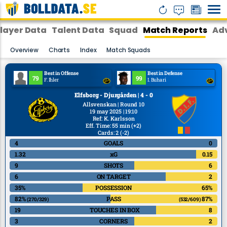
layer Data
Talent Data
Squad
Match Reports
Adv
Overview
Charts
Index
Match Squads
Best in Offense
Best in Defense
79
99
F. Ihler
I. Buhari
Elfsborg - Djurgården | 4 - 0
Allsvenskan | Round 10
19 may 2025 | 19:10
Ref
:
K. Karlsson
Eff. Time: 55 min
(+2)
Cards: 2
(-2)
4
GOALS
0
1.32
xG
0.15
9
SHOTS
6
6
ON TARGET
2
35%
POSSESSION
65%
82%
PASS
87%
(270/329)
(532/609)
19
TOUCHES IN BOX
8
3
CORNERS
2