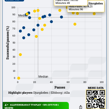
Minutes: 49
J. Une-Larsson, Djurgården
Pass/Pass%: 91/91,21
Minutes: 96
MORE DATA
Highlight players
:
Djurgården
Elfsborg
Alla
ALLSVENSKAN AT TV4 PLAY – 50% OFF FOR 1
MONTH