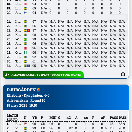
Hägg-
D.
D. Granli
94
N/A
0
0
0
0
0
0
0
0
0
Johansson
Granli
L.
L. Richtnér
05
N/A
0
0
0
0
0
0
0
0
0
Richtnér
A.
A. Hellemaa
04
N/A
0
0
0
0
0
0
0
0
0
Hellemaa
I.
I. Pettersson
97
N/A
N/A
N/A
N/A
N/A
N/A
N/A
N/A
N/A
N/A
Pettersson
K.
K. Berndtsson
06
N/A
N/A
N/A
N/A
N/A
N/A
N/A
N/A
N/A
N/A
Berndtsson
R.
R. Kaib
97
N/A
N/A
N/A
N/A
N/A
N/A
N/A
N/A
N/A
N/A
Kaib
K.
K. Örtegren
08
N/A
N/A
N/A
N/A
N/A
N/A
N/A
N/A
N/A
N/A
Örtegren
Wenderson
Wenderson
99
N/A
N/A
N/A
N/A
N/A
N/A
N/A
N/A
N/A
N/A
A.
A. Södeliden
06
N/A
N/A
N/A
N/A
N/A
N/A
N/A
N/A
N/A
N/A
Södeliden
J.
J. Thomasen
96
N/A
N/A
N/A
N/A
N/A
N/A
N/A
N/A
N/A
N/A
Thomasen
O.
O. Victor Okeke
06
N/A
N/A
N/A
N/A
N/A
N/A
N/A
N/A
N/A
N/A
Victor
P.
P. Frick
92
N/A
N/A
N/A
N/A
N/A
N/A
N/A
N/A
N/A
N/A
Okeke
Frick
T.
T. Silverholt
01
N/A
N/A
N/A
N/A
N/A
N/A
N/A
N/A
N/A
N/A
Silverholt
A.
A. Zeneli
95
N/A
N/A
N/A
N/A
N/A
N/A
N/A
N/A
N/A
N/A
Zeneli
ALLSVENSKAN AT TV4 PLAY – 50% OFF FOR 1 MONTH
DJURGÅRDEN
Elfsborg - Djurgården, 4-0
Allsvenskan | Round 10
19 may 2025 | 19:10
MATCH
N
YB
P
MIN
G
xG
A
xA
P
xP
PASS
PASS%
SQUAD
F.
F. Manojlović
96
GK
96
0
0
0
0
0
0
36
88.9
Manojlović
V.
V. Bergh
99
LB
36
0
0.07
0
0
0
0.07
20
95.0