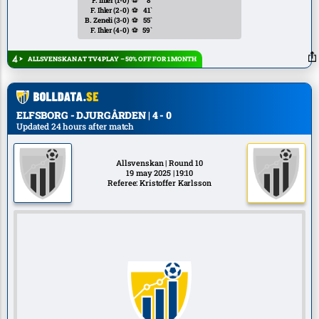
F. Ihler
(1-0)
⚽
8`
F. Ihler
(2-0)
⚽
41`
B. Zeneli
(3-0)
⚽
55`
F. Ihler
(4-0)
⚽
59`
ALLSVENSKAN AT TV4 PLAY – 50% OFF FOR 1 MONTH
ELFSBORG - DJURGÅRDEN | 4 - 0
Updated 24 hours after match
Allsvenskan | Round 10
19 may 2025 | 19:10
Referee: Kristoffer Karlsson