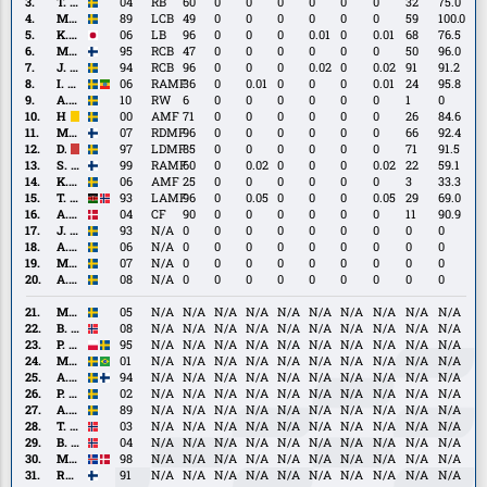
Bergh
T.
T. Bergvall
04
RB
60
0
0
0
0
0
0
32
75.0
Bergvall
M.
M. Danielson
89
LCB
49
0
0
0
0
0
0
59
100.0
Danielson
K.
K. Kosugi
06
LB
96
0
0
0
0.01
0
0.01
68
76.5
Kosugi
M.
M. Tenho
95
RCB
47
0
0
0
0
0
0
50
96.0
Tenho
J.
J. Une-Larsson
94
RCB
96
0
0
0
0.02
0
0.02
91
91.2
Une-
I.
I. Alemayehu
06
RAMF
36
0
0.01
0
0
0
0.01
24
95.8
Larsson
Alemayehu
A.
A. Andersson
10
RW
6
0
0
0
0
0
0
1
0
Andersson
H.
H. Finndell
00
AMF
71
0
0
0
0
0
0
26
84.6
Finndell
M.
M. Siltanen
07
RDMF
96
0
0
0
0
0
0
66
92.4
Siltanen
D.
D. Stensson
97
LDMF
85
0
0
0
0
0
0
71
91.5
Stensson
S.
S. Haarala
99
RAMF
60
0
0.02
0
0
0
0.02
22
59.1
Haarala
K.
K. Jawla
06
AMF
25
0
0
0
0
0
0
3
33.3
Jawla
T.
T. Nguen
93
LAMF
96
0
0.05
0
0
0
0.05
29
69.0
Nguen
A.
A. Priske
04
CF
90
0
0
0
0
0
0
11
90.9
Priske
J.
J. Rinne
93
N/A
0
0
0
0
0
0
0
0
0
Rinne
A.
A. Manneh
06
N/A
0
0
0
0
0
0
0
0
0
Manneh
M.
M. Vučenović Persson
07
N/A
0
0
0
0
0
0
0
0
0
Vučenović
A.
A. Saeed
08
N/A
0
0
0
0
0
0
0
0
0
Persson
Saeed
M.
M. Croon
05
N/A
N/A
N/A
N/A
N/A
N/A
N/A
N/A
N/A
N/A
Croon
B.
B. Eide
08
N/A
N/A
N/A
N/A
N/A
N/A
N/A
N/A
N/A
N/A
Eide
P.
P. Johansson
95
N/A
N/A
N/A
N/A
N/A
N/A
N/A
N/A
N/A
N/A
Johansson
M.
M. Marqués
01
N/A
N/A
N/A
N/A
N/A
N/A
N/A
N/A
N/A
N/A
Marqués
A.
A. Ståhl
94
N/A
N/A
N/A
N/A
N/A
N/A
N/A
N/A
N/A
N/A
Ståhl
P.
P. Åslund
02
N/A
N/A
N/A
N/A
N/A
N/A
N/A
N/A
N/A
N/A
Åslund
A.
A. Ekdal
89
N/A
N/A
N/A
N/A
N/A
N/A
N/A
N/A
N/A
N/A
Ekdal
T.
T. Gulliksen
03
N/A
N/A
N/A
N/A
N/A
N/A
N/A
N/A
N/A
N/A
Gulliksen
B.
B. Hegland
04
N/A
N/A
N/A
N/A
N/A
N/A
N/A
N/A
N/A
N/A
Hegland
M.
M. Anderson
98
N/A
N/A
N/A
N/A
N/A
N/A
N/A
N/A
N/A
N/A
Anderson
Rasmus
Rasmus Schüller
91
N/A
N/A
N/A
N/A
N/A
N/A
N/A
N/A
N/A
N/A