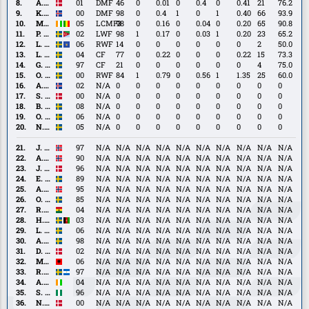
Ohlsson
A.
A. Pyndt
01
DMF
46
0
0.01
0
0.4
0
0.41
21
76.2
Pyndt
K.
K. Thórdarson
00
DMF
98
0
0.4
1
0
1
0.40
66
93.9
Thórdarson
M.
M. Yalcouyé
05
LCMF3
98
0
0.16
0
0.04
0
0.20
65
90.8
Yalcouyé
P.
P. Abraham
02
LWF
98
1
0.17
0
0.03
1
0.20
23
65.2
Abraham
L.
L. Beqiri
06
RWF
14
0
0
0
0
0
0
2
50.0
Beqiri
L.
L. Carlstrand
04
CF
77
0
0.22
0
0
0
0.22
15
73.3
Carlstrand
G.
G. Norlin
97
CF
21
0
0
0
0
0
0
4
75.0
Norlin
O.
O. Pettersson
00
RWF
84
1
0.79
0
0.56
1
1.35
25
60.0
Pettersson
A.
A. Benediktsson
02
N/A
0
0
0
0
0
0
0
0
0
Benediktsson
S.
S. Hausner
00
N/A
0
0
0
0
0
0
0
0
0
Hausner
B.
B. Brantlind
08
N/A
0
0
0
0
0
0
0
0
0
Brantlind
O.
O. Thoreson
06
N/A
0
0
0
0
0
0
0
0
0
Thoreson
N.
N. Tolf
05
N/A
0
0
0
0
0
0
0
0
0
Tolf
J.
J. Karlström
97
N/A
N/A
N/A
N/A
N/A
N/A
N/A
N/A
N/A
N/A
Karlström
A.
A. Kristiansen
90
N/A
N/A
N/A
N/A
N/A
N/A
N/A
N/A
N/A
N/A
Kristiansen
J.
J. Bager
96
N/A
N/A
N/A
N/A
N/A
N/A
N/A
N/A
N/A
N/A
Bager
E.
E. Salomonsson
89
N/A
N/A
N/A
N/A
N/A
N/A
N/A
N/A
N/A
N/A
Salomonsson
A.
A. Trondsen
95
N/A
N/A
N/A
N/A
N/A
N/A
N/A
N/A
N/A
N/A
Trondsen
O.
O. Wendt
85
N/A
N/A
N/A
N/A
N/A
N/A
N/A
N/A
N/A
N/A
Wendt
R.
R. Yeboah
04
N/A
N/A
N/A
N/A
N/A
N/A
N/A
N/A
N/A
N/A
Yeboah
H.
H. Carneil
03
N/A
N/A
N/A
N/A
N/A
N/A
N/A
N/A
N/A
N/A
Carneil
L.
L. Dusi
06
N/A
N/A
N/A
N/A
N/A
N/A
N/A
N/A
N/A
N/A
Dusi
A.
A. Erlingmark
98
N/A
N/A
N/A
N/A
N/A
N/A
N/A
N/A
N/A
N/A
Erlingmark
D.
D. Kruse
02
N/A
N/A
N/A
N/A
N/A
N/A
N/A
N/A
N/A
N/A
Kruse
M.
M. Koliqi
06
N/A
N/A
N/A
N/A
N/A
N/A
N/A
N/A
N/A
N/A
Koliqi
R.
R. Lundqvist
97
N/A
N/A
N/A
N/A
N/A
N/A
N/A
N/A
N/A
N/A
Lundqvist
A.
A. Salaou
04
N/A
N/A
N/A
N/A
N/A
N/A
N/A
N/A
N/A
N/A
Salaou
S.
S. Abdullahi
96
N/A
N/A
N/A
N/A
N/A
N/A
N/A
N/A
N/A
N/A
Abdullahi
N.
N. Baden Frederiksen
00
N/A
N/A
N/A
N/A
N/A
N/A
N/A
N/A
N/A
N/A