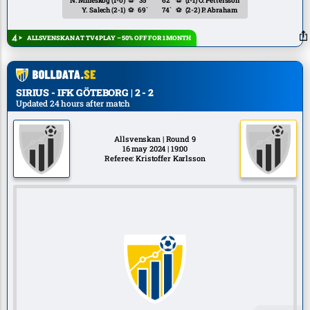
N. Milleskog
(1-0)
⚽
35`
62`
⚽
(1-1)
O. Pettersson
Y. Salech
(2-1)
⚽
69`
74`
⚽
(2-2)
P. Abraham
ALLSVENSKAN AT TV4 PLAY – 50% OFF FOR 1 MONTH
SIRIUS - IFK GÖTEBORG | 2 - 2
Updated 24 hours after match
Allsvenskan | Round 9
16 may 2024 | 19:00
Referee: Kristoffer Karlsson